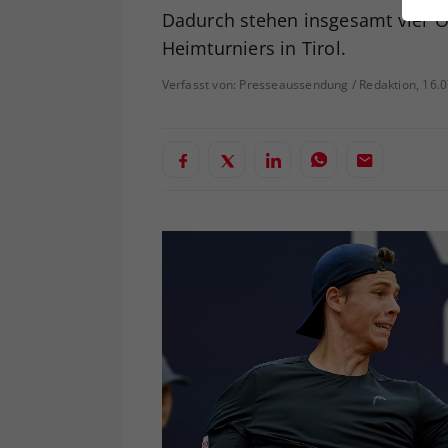
ei
Dadurch stehen insgesamt vier Ö
Heimturniers in Tirol.
Verfasst von: Presseaussendung / Redaktion, 16.
S