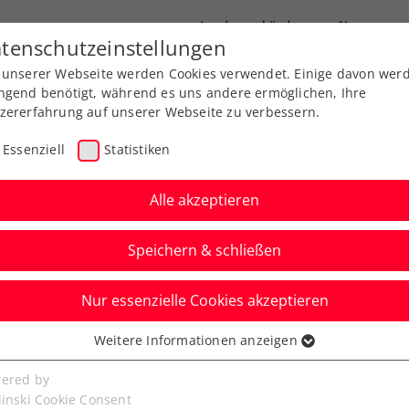
Landesverbände
News
tenschutzeinstellungen
 unserer Webseite werden Cookies verwendet. Einige davon wer
port
Ausbildung
Services
Über uns
ngend benötigt, während es uns andere ermöglichen, Ihre
zererfahrung auf unserer Webseite zu verbessern.
Essenziell
Statistiken
Alle akzeptieren
Speichern & schließen
Nur essenzielle Cookies akzeptieren
Kitzbühel: Auch
Weitere Informationen anzeigen
ssenziell
ält Wildcard
senzielle Cookies werden für grundlegende Funktionen der
ered by
bseite benötigt. Dadurch ist gewährleistet, dass die Webseite
linski Cookie Consent