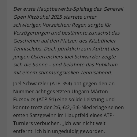
Dieser Wert speichert Ihre Consent-
Der erste Hauptbewerbs-Spieltag des Generali
Einstellungen. Unter anderem eine
Open Kitzbühel 2025 startete unter
zufällig generierte ID, für die
schwierigen Vorzeichen:
Regen sorgte f
ür
Zweck
historische Speicherung Ihrer
Verz
ögerungen und bestimmte zun
ächst das
vorgenommen Einstellungen, falls der
Geschehen auf den Pl
ätzen des Kitzbüheler
Webseiten-Betreiber dies eingestellt
hat.
Tennisclubs. Doch p
ünktlich zum Auftritt des
jungen
Österreichers Joel Schw
ärzler zeigte
sich die Sonne
– und belohnte das Publikum
mit einem stimmungsvollen Tennisabend.
Joel Schwärzler (ATP 354) bot gegen den an
Nummer acht gesetzten Ungarn Márton
Fucsovics (ATP 91) eine solide Leistung und
konnte trotz der 2:6,-6:2,-3:6-Niederlage seinen
ersten Satzgewinn im Hauptfeld eines ATP-
Turniers verbuchen. „Ich war nicht weit
entfernt. Ich bin ungeduldig geworden,