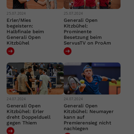
25.07.2024
25.07.2024
Erler/Mies
Generali Open
begeistern:
Kitzbühel:
Halbfinale beim
Prominente
Generali Open
Besetzung beim
Kitzbühel
ServusTV on ProAm
24.07.2024
24.07.2024
Generali Open
Generali Open
Kitzbühel: Erler
Kitzbühel: Neumayer
dreht Doppelduell
kann auf
gegen Thiem
Premierensieg nicht
nachlegen