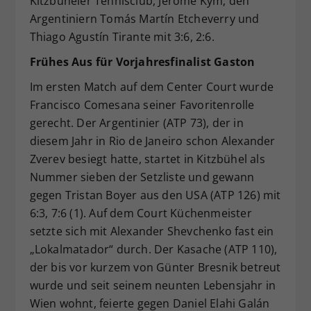
Kitzbüheler Tennisclub, Jérome Kym, den
Argentiniern Tomás Martín Etcheverry und
Thiago Agustín Tirante mit 3:6, 2:6.
Frühes Aus für Vorjahresfinalist Gaston
Im ersten Match auf dem Center Court wurde
Francisco Comesana seiner Favoritenrolle
gerecht. Der Argentinier (ATP 73), der in
diesem Jahr in Rio de Janeiro schon Alexander
Zverev besiegt hatte, startet in Kitzbühel als
Nummer sieben der Setzliste und gewann
gegen Tristan Boyer aus den USA (ATP 126) mit
6:3, 7:6 (1). Auf dem Court Küchenmeister
setzte sich mit Alexander Shevchenko fast ein
„Lokalmatador“ durch. Der Kasache (ATP 110),
der bis vor kurzem von Günter Bresnik betreut
wurde und seit seinem neunten Lebensjahr in
Wien wohnt, feierte gegen Daniel Elahi Galán