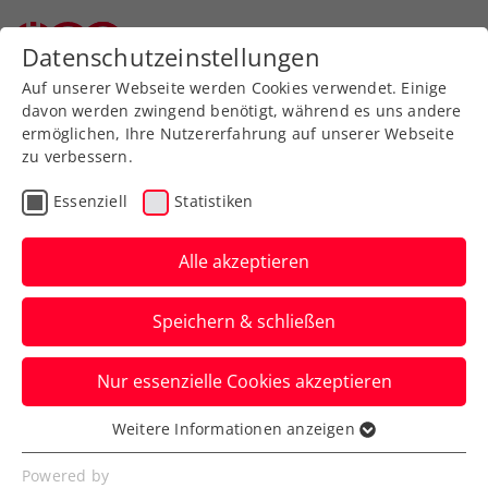
Zurück zur Newsübersicht
Datenschutzeinstellungen
Auf unserer Webseite werden Cookies verwendet. Einige
davon werden zwingend benötigt, während es uns andere
ermöglichen, Ihre Nutzererfahrung auf unserer Webseite
zu verbessern.
Turniere
ATP
Essenziell
Statistiken
Generali Open Kitzbühel:
Schwärzler sorgt für
Alle akzeptieren
Lichtblicke an
Speichern & schließen
regnerischem Tag
Nur essenzielle Cookies akzeptieren
… und scheidet beim ATP-Heimspiel
dennoch knapp aus. Der Dienstag steht
Weitere Informationen anzeigen
Essenziell
im Zeichen der Österreicher.
Essenzielle Cookies werden für grundlegende
Powered by