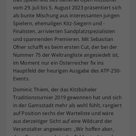
Dieser Wert speichert Ihre Consent-
vom 29. Juli bis 5. August 2023 präsentiert sich
Einstellungen. Unter anderem eine
als bunte Mischung aus interessanten jungen
zufällig generierte ID, für die
Spielern, ehemaligen Kitz-Siegern und -
Zweck
historische Speicherung Ihrer
Finalisten, arrivierten Sandplatzspezialisten
vorgenommen Einstellungen, falls der
und spannenden Premieren.
Mit Sebastian
Webseiten-Betreiber dies eingestellt
Ofner schafft es beim ersten Cut, der bei der
hat.
Nummer 75 der Weltrangliste angesiedelt ist,
im Moment nur ein Österreicher fix ins
Hauptfeld der heurigen Ausgabe des ATP-250-
Events.
Dominic Thiem, der das Kitzbüheler
Traditionsturnier 2019 gewonnen hat und sich
in der Gamsstadt mehr als wohl fühlt, rangiert
auf Position sechs der Warteliste und wäre
aus derzeitiger Sicht auf eine Wildcard der
Veranstalter angewiesen: „Wir hoffen aber,