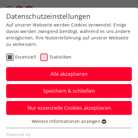
Zurück zur Newsübersicht
Datenschutzeinstellungen
Auf unserer Webseite werden Cookies verwendet. Einige
davon werden zwingend benötigt, während es uns andere
ermöglichen, Ihre Nutzererfahrung auf unserer Webseite
zu verbessern.
Turniere
ATP
Essenziell
Statistiken
Generali Open Kitzbühel
2023 mit bunter
Alle akzeptieren
Mischung und Ofner im
Speichern & schließen
Hauptbewerb
Nur essenzielle Cookies akzeptieren
Die Nennliste beim ATP-250-
Sandplatzturnier in den Tiroler Bergen ist
Weitere Informationen anzeigen
Essenziell
mittlerweile bekannt.
Essenzielle Cookies werden für grundlegende
Powered by