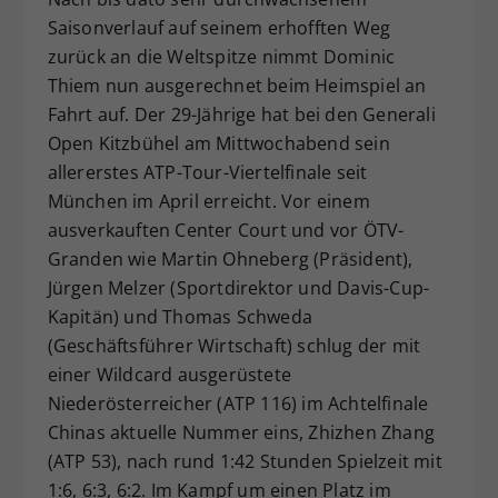
Dieser Wert speichert Ihre Consent-
Saisonverlauf auf seinem erhofften Weg
Einstellungen. Unter anderem eine
zurück an die Weltspitze nimmt Dominic
zufällig generierte ID, für die
Thiem nun ausgerechnet beim Heimspiel an
Zweck
historische Speicherung Ihrer
Fahrt auf. Der 29-Jährige hat bei den Generali
vorgenommen Einstellungen, falls der
Open Kitzbühel am Mittwochabend sein
Webseiten-Betreiber dies eingestellt
allererstes ATP-Tour-Viertelfinale seit
hat.
München im April erreicht. Vor einem
ausverkauften Center Court und vor ÖTV-
Granden wie Martin Ohneberg (Präsident),
Jürgen Melzer (Sportdirektor und Davis-Cup-
Kapitän) und Thomas Schweda
(Geschäftsführer Wirtschaft) schlug der mit
einer Wildcard ausgerüstete
Niederösterreicher (ATP 116) im Achtelfinale
Chinas aktuelle Nummer eins, Zhizhen Zhang
(ATP 53), nach rund 1:42 Stunden Spielzeit mit
1:6, 6:3, 6:2. Im Kampf um einen Platz im