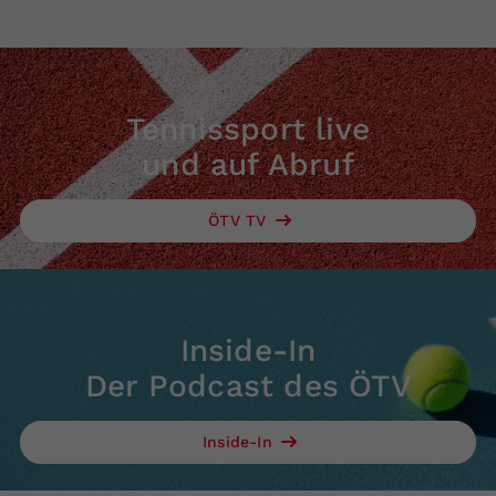
Tennissport live
und auf Abruf
ÖTV TV
Inside-In
Der Podcast des ÖTV
Inside-In