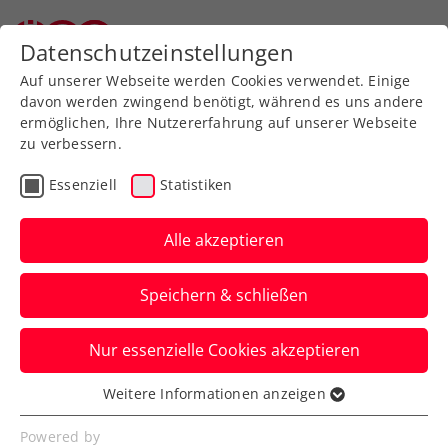
Zurück zur Newsübersicht
Datenschutzeinstellungen
Auf unserer Webseite werden Cookies verwendet. Einige
davon werden zwingend benötigt, während es uns andere
ermöglichen, Ihre Nutzererfahrung auf unserer Webseite
zu verbessern.
Turniere
ATP
Essenziell
Statistiken
Viertelfinaleinzug bei
Generali Open Kitzbühel:
Alle akzeptieren
Thiem nimmt an Fahrt
Speichern & schließen
auf
Nur essenzielle Cookies akzeptieren
Der US-Open-Champion von 2020 lässt
ein ausverkauftes Stadion beim ATP-
Weitere Informationen anzeigen
Essenziell
Turnier in Tirol aufjubeln.
Essenzielle Cookies werden für grundlegende
Powered by