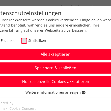
Landesverbände
News
tenschutzeinstellungen
 unserer Webseite werden Cookies verwendet. Einige davon wer
port
Ausbildung
Services
Über uns
ngend benötigt, während es uns andere ermöglichen, Ihre
zererfahrung auf unserer Webseite zu verbessern.
Essenziell
Statistiken
Alle akzeptieren
Speichern & schließen
P
Nur essenzielle Cookies akzeptieren
to Kitzbühel: Größtes
Weitere Informationen anzeigen
ssenziell
opas lockt mit
senzielle Cookies werden für grundlegende Funktionen der
ered by
bseite benötigt. Dadurch ist gewährleistet, dass die Webseite
linski Cookie Consent