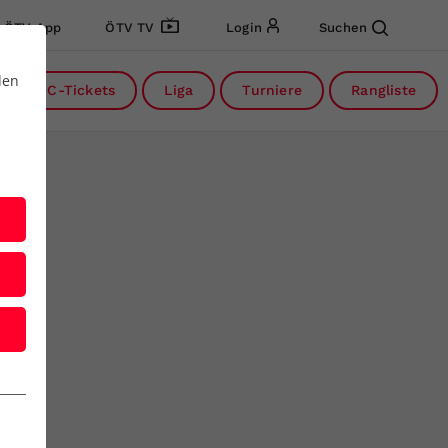
ÖTV App
ÖTV TV
Login
Suchen
den
DC-Tickets
Liga
Turniere
Rangliste