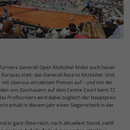
Zweck
generierte ID, für die historische Speicherung
Ihrer vorgenommen Einstellungen, falls der
Webseiten-Betreiber dies eingestellt hat.
-Turniers Generali Open Kitzbühel findet auch heuer
Europas statt: das Generali Race to Kitzbühel. Und
mit überaus attraktiven Preisen auf – und mit der
enden von Zuschauern auf dem Centre Court beim TC
es Profiturniers wird dabei zugleich der Hauptpreis
erin erhält in diesem Jahr einen Siegerscheck in der
sind in ganz Österreich, nach aktuellem Stand, zwölf