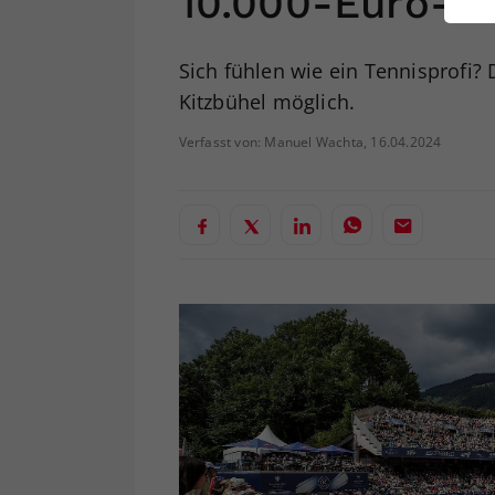
10.000-Euro-S
ei
Sich fühlen wie ein Tennisprofi
Kitzbühel möglich.
S
Verfasst von: Manuel Wachta, 16.04.2024