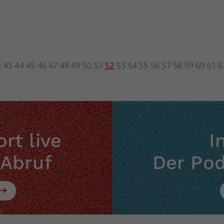
2
43
44
45
46
47
48
49
50
51
52
53
54
55
56
57
58
59
60
61
6
rt live
I
 Abruf
Der Po