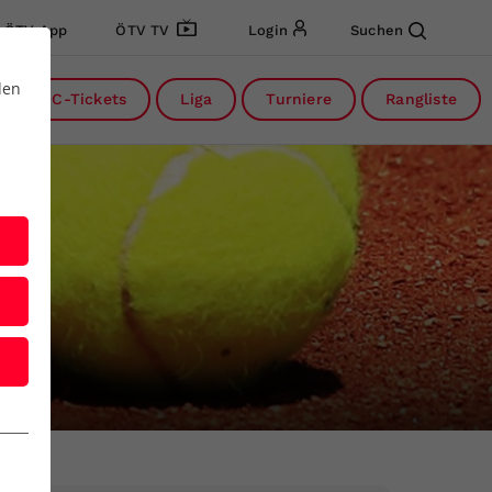
ÖTV App
ÖTV TV
Login
Suchen
den
DC-Tickets
Liga
Turniere
Rangliste