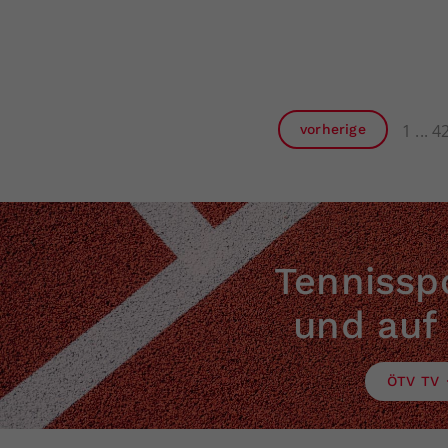
1
4
vorherige
Tennisspo
und auf
ÖTV TV