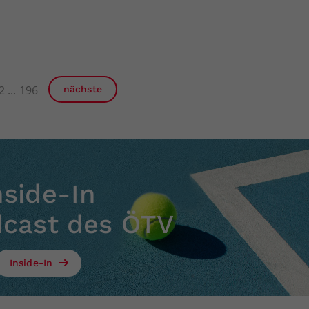
2
196
nächste
nside-In
dcast des ÖTV
Inside-In