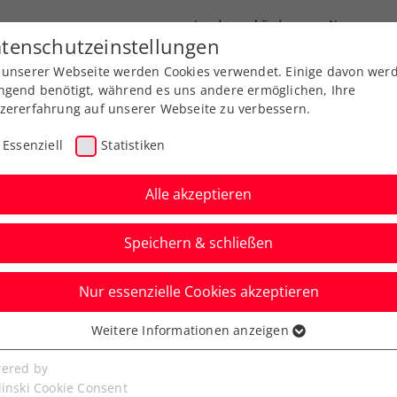
Landesverbände
News
tenschutzeinstellungen
 unserer Webseite werden Cookies verwendet. Einige davon wer
port
Ausbildung
Services
Über uns
ngend benötigt, während es uns andere ermöglichen, Ihre
zererfahrung auf unserer Webseite zu verbessern.
Essenziell
Statistiken
Alle akzeptieren
Aktuelle News
Speichern & schließen
Nur essenzielle Cookies akzeptieren
Weitere Informationen anzeigen
ssenziell
senzielle Cookies werden für grundlegende Funktionen der
ered by
bseite benötigt. Dadurch ist gewährleistet, dass die Webseite
linski Cookie Consent