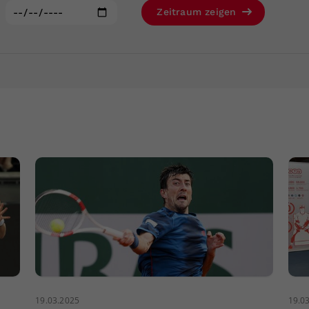
Zweck
generierte ID, für die historische Speicherung
:
Zeitraum zeigen
Ihrer vorgenommen Einstellungen, falls der
Webseiten-Betreiber dies eingestellt hat.
19.03.2025
19.0