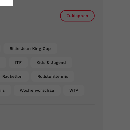
Zuklappen
Billie Jean King Cup
n
ITF
Kids & Jugend
Racketlon
Rollstuhltennis
nis
Wochenvorschau
WTA