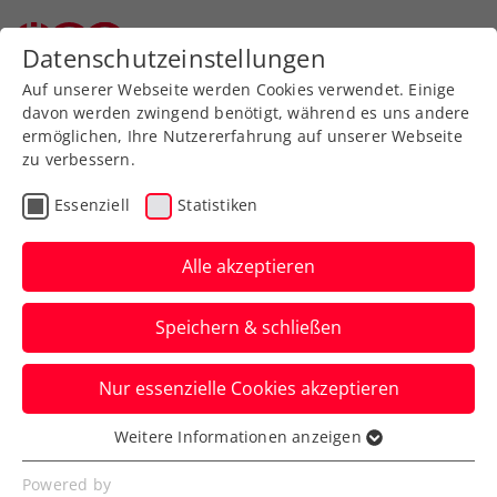
Datenschutzeinstellungen
Auf unserer Webseite werden Cookies verwendet. Einige
davon werden zwingend benötigt, während es uns andere
ermöglichen, Ihre Nutzererfahrung auf unserer Webseite
zu verbessern.
Aktuelle News
Essenziell
Statistiken
Alle akzeptieren
Speichern & schließen
Nur essenzielle Cookies akzeptieren
Weitere Informationen anzeigen
Essenziell
News filtern
Essenzielle Cookies werden für grundlegende
Powered by