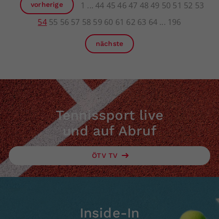
1
44
45
46
47
48
49
50
51
52
53
vorherige
54
55
56
57
58
59
60
61
62
63
64
196
nächste
Tennissport live
und auf Abruf
ÖTV TV
Inside-In