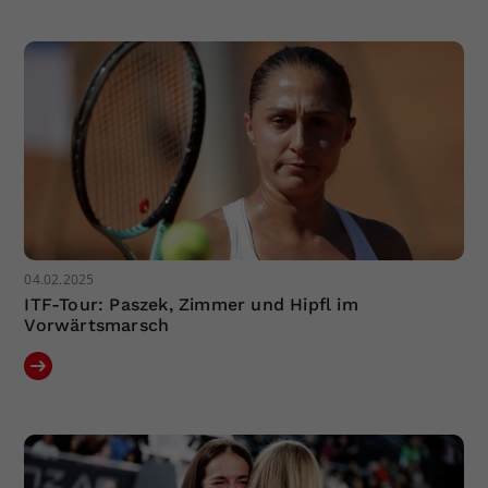
Dieser Wert speichert Ihre Consent-
Einstellungen. Unter anderem eine
zufällig generierte ID, für die
Zweck
historische Speicherung Ihrer
vorgenommen Einstellungen, falls der
Webseiten-Betreiber dies eingestellt
hat.
04.02.2025
ITF-Tour: Paszek, Zimmer und Hipfl im
Vorwärtsmarsch