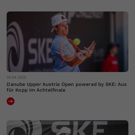
Dieser Wert speichert Ihre Consent-
Einstellungen. Unter anderem eine
zufällig generierte ID, für die
Zweck
historische Speicherung Ihrer
vorgenommen Einstellungen, falls der
Webseiten-Betreiber dies eingestellt
hat.
30.04.2026
Danube Upper Austria Open powered by SKE: Aus
für Kopp im Achtelfinale