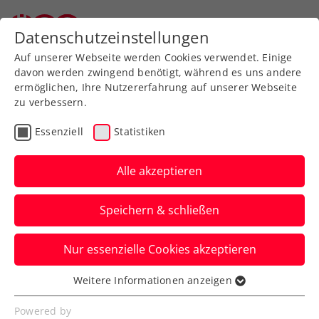
Datenschutzeinstellungen
Auf unserer Webseite werden Cookies verwendet. Einige
davon werden zwingend benötigt, während es uns andere
ermöglichen, Ihre Nutzererfahrung auf unserer Webseite
zu verbessern.
Aktuelle News
Essenziell
Statistiken
Alle akzeptieren
Speichern & schließen
Nur essenzielle Cookies akzeptieren
Weitere Informationen anzeigen
Essenziell
News filtern
Essenzielle Cookies werden für grundlegende
Powered by