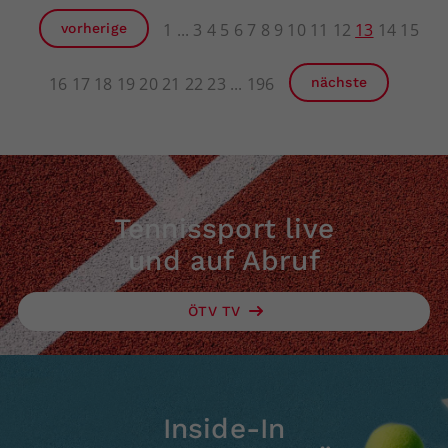
1
3
4
5
6
7
8
9
10
11
12
13
14
15
vorherige
16
17
18
19
20
21
22
23
196
nächste
Tennissport live
und auf Abruf
ÖTV TV
Inside-In