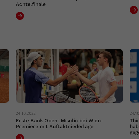
Achtelfinale
24.10.2022
24.1
Erste Bank Open: Misolic bei Wien-
Thi
Premiere mit Auftaktniederlage
hab
geg