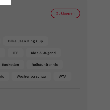
Zuklappen
Billie Jean King Cup
n
ITF
Kids & Jugend
Racketlon
Rollstuhltennis
nis
Wochenvorschau
WTA