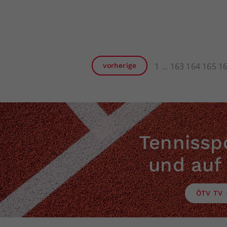
1
163
164
165
1
vorherige
Tennisspo
und auf
ÖTV TV