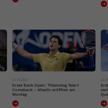
23.10.2022
22.1
Erste Bank Open: Thiemstag feiert
Ers
Comeback – Misolic eröffnet am
ver
Montag
Qua