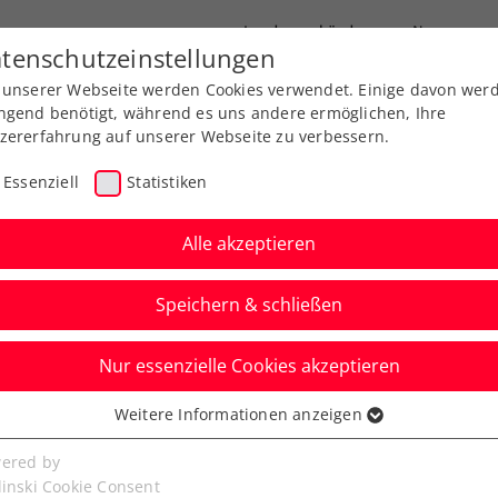
Landesverbände
News
tenschutzeinstellungen
 unserer Webseite werden Cookies verwendet. Einige davon wer
port
Ausbildung
Services
Über uns
ngend benötigt, während es uns andere ermöglichen, Ihre
zererfahrung auf unserer Webseite zu verbessern.
Essenziell
Statistiken
Alle akzeptieren
Aktuelle News
Speichern & schließen
Nur essenzielle Cookies akzeptieren
Weitere Informationen anzeigen
ssenziell
senzielle Cookies werden für grundlegende Funktionen der
ered by
bseite benötigt. Dadurch ist gewährleistet, dass die Webseite
linski Cookie Consent