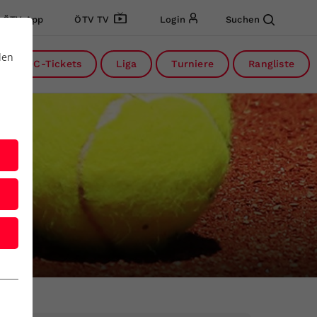
ÖTV App
ÖTV TV
Login
Suchen
den
DC-Tickets
Liga
Turniere
Rangliste