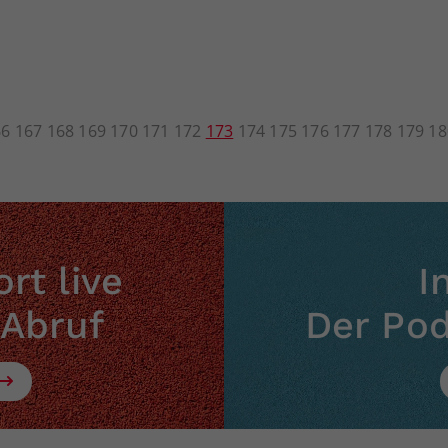
66
167
168
169
170
171
172
173
174
175
176
177
178
179
18
rt live
I
 Abruf
Der Po