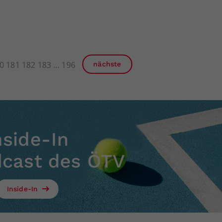
0
181
182
183
196
nächste
nside-In
dcast des ÖTV
Inside-In