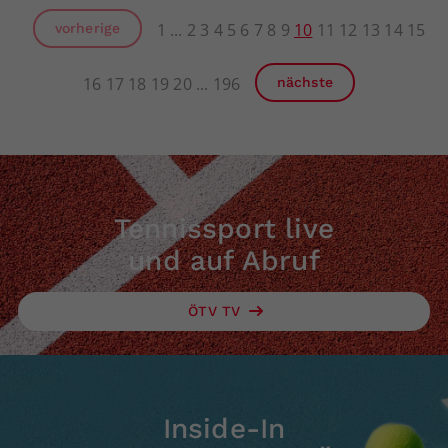
1
2
3
4
5
6
7
8
9
10
11
12
13
14
15
vorherige
16
17
18
19
20
196
nächste
Tennissport live
und auf Abruf
ÖTV TV
Inside-In