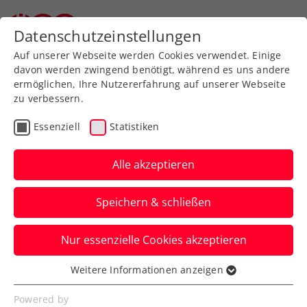
Datenschutzeinstellungen
Auf unserer Webseite werden Cookies verwendet. Einige
davon werden zwingend benötigt, während es uns andere
ermöglichen, Ihre Nutzererfahrung auf unserer Webseite
zu verbessern.
Aktuelle News
Essenziell
Statistiken
Alle akzeptieren
Speichern & schließen
Nur essenzielle Cookies akzeptieren
Weitere Informationen anzeigen
Essenziell
News filtern
Essenzielle Cookies werden für grundlegende
Powered by