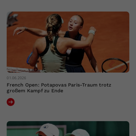
Dieser Wert speichert Ihre Consent-
Einstellungen. Unter anderem eine
zufällig generierte ID, für die
Zweck
historische Speicherung Ihrer
vorgenommen Einstellungen, falls der
Webseiten-Betreiber dies eingestellt
hat.
01.06.2026
French Open: Potapovas Paris-Traum trotz
großem Kampf zu Ende