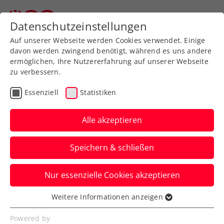
Datenschutzeinstellungen
Auf unserer Webseite werden Cookies verwendet. Einige
davon werden zwingend benötigt, während es uns andere
ermöglichen, Ihre Nutzererfahrung auf unserer Webseite
zu verbessern.
Aktuelle News
Essenziell
Statistiken
Alle akzeptieren
Speichern & schließen
Nur essenzielle Cookies akzeptieren
Weitere Informationen anzeigen
Essenziell
News filtern
Essenzielle Cookies werden für grundlegende
Powered by