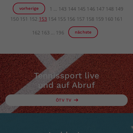
1
143
144
145
146
147
148
149
vorherige
150
151
152
153
154
155
156
157
158
159
160
161
162
163
196
nächste
Tennissport live
und auf Abruf
ÖTV TV