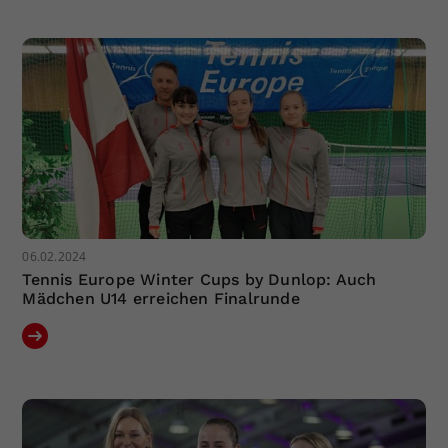
Dieser Wert speichert Ihre Consent-
Einstellungen. Unter anderem eine
zufällig generierte ID, für die
Zweck
historische Speicherung Ihrer
vorgenommen Einstellungen, falls der
Webseiten-Betreiber dies eingestellt
hat.
06.02.2024
Tennis Europe Winter Cups by Dunlop: Auch
Mädchen U14 erreichen Finalrunde