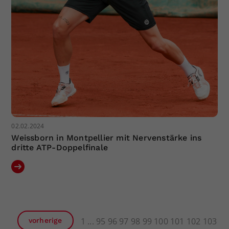
02.02.2024
Weissborn in Montpellier mit Nervenstärke ins
dritte ATP-Doppelfinale
1
95
96
97
98
99
100
101
102
103
vorherige