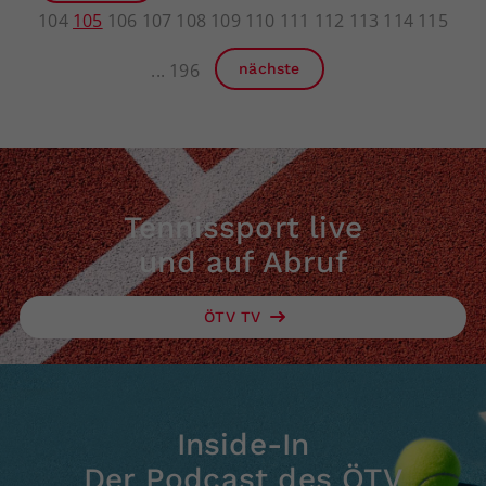
104
105
106
107
108
109
110
111
112
113
114
115
196
nächste
Tennissport live
und auf Abruf
ÖTV TV
Inside-In
Der Podcast des ÖTV