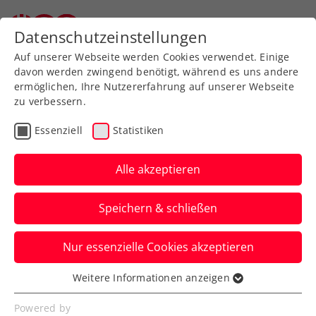
Datenschutzeinstellungen
Auf unserer Webseite werden Cookies verwendet. Einige
davon werden zwingend benötigt, während es uns andere
ermöglichen, Ihre Nutzererfahrung auf unserer Webseite
zu verbessern.
Aktuelle News
Essenziell
Statistiken
Alle akzeptieren
Speichern & schließen
Nur essenzielle Cookies akzeptieren
Weitere Informationen anzeigen
Essenziell
News filtern
Essenzielle Cookies werden für grundlegende
Powered by