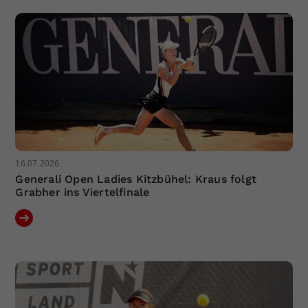
Dieser Wert speichert Ihre Consent-
Einstellungen. Unter anderem eine
zufällig generierte ID, für die
Zweck
historische Speicherung Ihrer
vorgenommen Einstellungen, falls der
Webseiten-Betreiber dies eingestellt
hat.
16.07.2026
Generali Open Ladies Kitzbühel: Kraus folgt
Grabher ins Viertelfinale