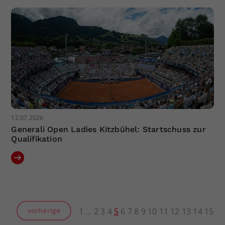
12.07.2026
Generali Open Ladies Kitzbühel: Startschuss zur
Qualifikation
1
2
3
4
5
6
7
8
9
10
11
12
13
14
15
vorherige