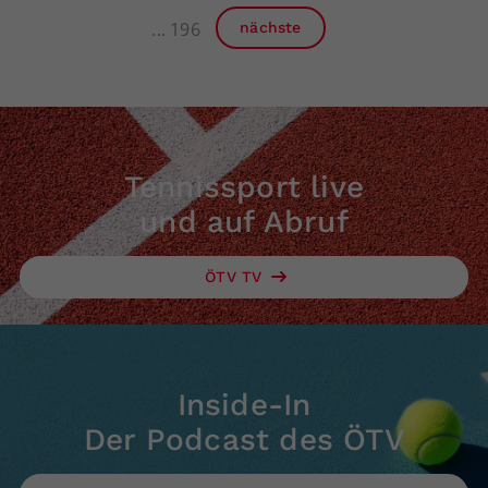
196
nächste
Tennissport live
und auf Abruf
ÖTV TV
Inside-In
Der Podcast des ÖTV