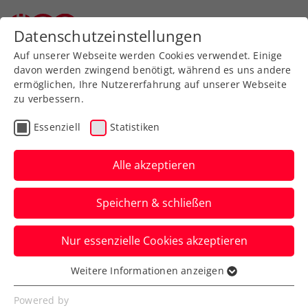
Datenschutzeinstellungen
Auf unserer Webseite werden Cookies verwendet. Einige
davon werden zwingend benötigt, während es uns andere
ermöglichen, Ihre Nutzererfahrung auf unserer Webseite
zu verbessern.
Aktuelle News
Essenziell
Statistiken
Alle akzeptieren
Speichern & schließen
Nur essenzielle Cookies akzeptieren
Weitere Informationen anzeigen
Essenziell
News filtern
Essenzielle Cookies werden für grundlegende
Powered by