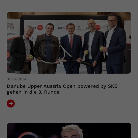
Dieser Wert speichert Ihre Consent-
Einstellungen. Unter anderem eine
zufällig generierte ID, für die
Zweck
historische Speicherung Ihrer
vorgenommen Einstellungen, falls der
Webseiten-Betreiber dies eingestellt
hat.
08.04.2024
Danube Upper Austria Open powered by SKE
gehen in die 3. Runde