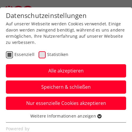
Datenschutzeinstellungen
Auf unserer Webseite werden Cookies verwendet. Einige
davon werden zwingend benötigt, während es uns andere
ermöglichen, Ihre Nutzererfahrung auf unserer Webseite
zu verbessern.
Aktuelle News
Essenziell
Statistiken
Alle akzeptieren
Speichern & schließen
Nur essenzielle Cookies akzeptieren
Weitere Informationen anzeigen
Essenziell
News filtern
Essenzielle Cookies werden für grundlegende
Powered by