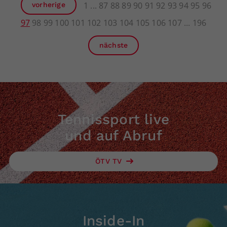
1
87
88
89
90
91
92
93
94
95
96
vorherige
97
98
99
100
101
102
103
104
105
106
107
196
nächste
Tennissport live
und auf Abruf
ÖTV TV
Inside-In