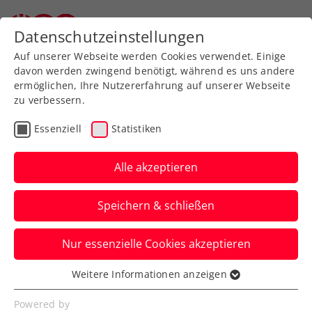
Datenschutzeinstellungen
Auf unserer Webseite werden Cookies verwendet. Einige
davon werden zwingend benötigt, während es uns andere
ermöglichen, Ihre Nutzererfahrung auf unserer Webseite
zu verbessern.
Aktuelle News
Essenziell
Statistiken
Alle akzeptieren
Speichern & schließen
Nur essenzielle Cookies akzeptieren
Weitere Informationen anzeigen
Essenziell
News filtern
Essenzielle Cookies werden für grundlegende
Powered by