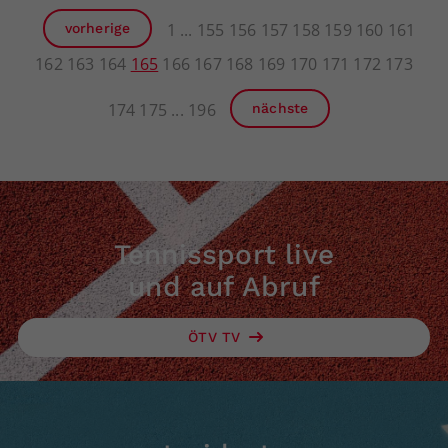
1
155
156
157
158
159
160
161
vorherige
162
163
164
165
166
167
168
169
170
171
172
173
174
175
196
nächste
Tennissport live
und auf Abruf
ÖTV TV