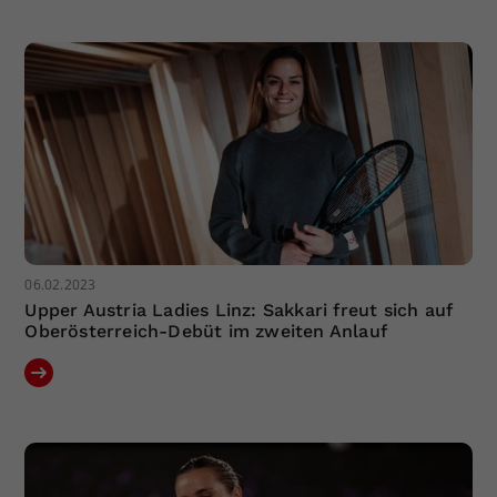
Dieser Wert speichert Ihre Consent-
Einstellungen. Unter anderem eine
zufällig generierte ID, für die
Zweck
historische Speicherung Ihrer
vorgenommen Einstellungen, falls der
Webseiten-Betreiber dies eingestellt
hat.
06.02.2023
Upper Austria Ladies Linz: Sakkari freut sich auf
Oberösterreich-Debüt im zweiten Anlauf