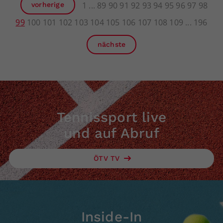
1
89
90
91
92
93
94
95
96
97
98
vorherige
99
100
101
102
103
104
105
106
107
108
109
196
nächste
Tennissport live
und auf Abruf
ÖTV TV
Inside-In