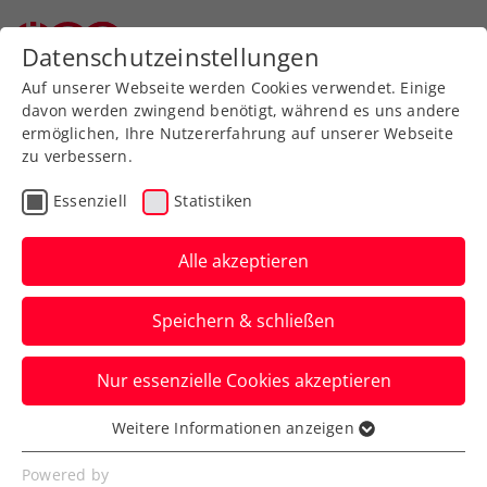
Datenschutzeinstellungen
Auf unserer Webseite werden Cookies verwendet. Einige
davon werden zwingend benötigt, während es uns andere
ermöglichen, Ihre Nutzererfahrung auf unserer Webseite
zu verbessern.
Aktuelle News
Essenziell
Statistiken
Alle akzeptieren
Speichern & schließen
Nur essenzielle Cookies akzeptieren
Weitere Informationen anzeigen
Essenziell
News filtern
Essenzielle Cookies werden für grundlegende
Powered by