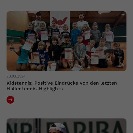
Dieser Wert speichert Ihre Consent-
Einstellungen. Unter anderem eine
zufällig generierte ID, für die
Zweck
historische Speicherung Ihrer
vorgenommen Einstellungen, falls der
Webseiten-Betreiber dies eingestellt
hat.
23.03.2024
Kidstennis: Positive Eindrücke von den letzten
Hallentennis-Highlights