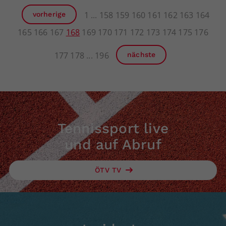
1
158
159
160
161
162
163
164
vorherige
165
166
167
168
169
170
171
172
173
174
175
176
177
178
196
nächste
Tennissport live
und auf Abruf
ÖTV TV