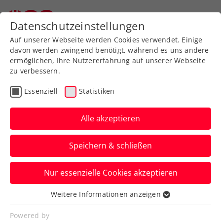
Datenschutzeinstellungen
Auf unserer Webseite werden Cookies verwendet. Einige
davon werden zwingend benötigt, während es uns andere
ermöglichen, Ihre Nutzererfahrung auf unserer Webseite
zu verbessern.
Aktuelle News
Essenziell
Statistiken
Alle akzeptieren
Speichern & schließen
Nur essenzielle Cookies akzeptieren
Weitere Informationen anzeigen
Essenziell
News filtern
Essenzielle Cookies werden für grundlegende
Powered by