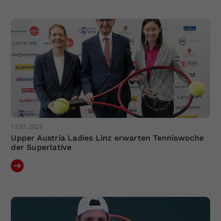
Dieser Wert speichert Ihre Consent-
Einstellungen. Unter anderem eine
zufällig generierte ID, für die
Zweck
historische Speicherung Ihrer
vorgenommen Einstellungen, falls der
Webseiten-Betreiber dies eingestellt
hat.
13.01.2023
Upper Austria Ladies Linz erwarten Tenniswoche
der Superlative