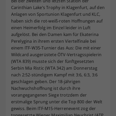
Bei der zweiten und letzten Station der
Dieser Wert speichert Ihre Consent-
Carinthian Lake’s Trophy in Klagenfurt, auf den
Einstellungen. Unter anderem eine
Anlagen von Sportunion Klagenfurt und KLC,
zufällig generierte ID, für die
haben sich die rot-weiß-roten Hoffnungen auf
Zweck
historische Speicherung Ihrer
einen Heimerfolg im Einzel leider in Luft
vorgenommen Einstellungen, falls der
aufgelöst. Bei den Damen kam für Ekaterina
Webseiten-Betreiber dies eingestellt
hat.
Perelygina in ihrem ersten Viertelfinale bei
einem ITF-W35-Turnier das Aus: Die mit einer
Wildcard ausgerüstete ÖTV-Vertragsspielerin
(WTA 839) musste sich der fünftgesetzten
Serbin Mia Ristic (WTA 342) am Donnerstag
nach 2:52-stündigem Kampf mit 3:6, 6:3, 3:6
geschlagen geben. Der 18-jährigen
Nachwuchshoffnung ist durch ihre
vorangegangenen Siege trotzdem der
erstmalige Sprung unter die Top 800 der Welt
gewiss. Beim ITF-M15-Herrenevent zog der
topgesetzte Wiener Maximilian Neuchrist (ATP