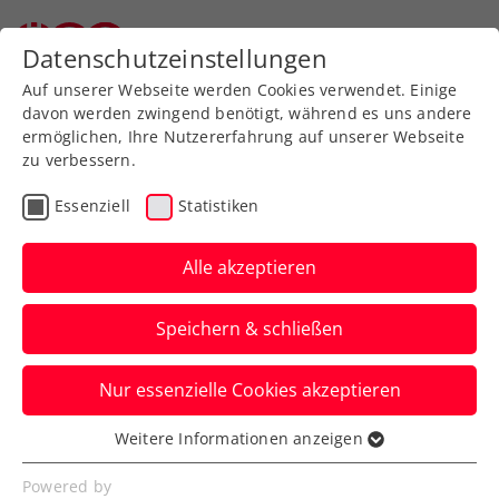
Zurück zur Newsübersicht
Datenschutzeinstellungen
Auf unserer Webseite werden Cookies verwendet. Einige
davon werden zwingend benötigt, während es uns andere
ermöglichen, Ihre Nutzererfahrung auf unserer Webseite
zu verbessern.
ITF
Turniere
Essenziell
Statistiken
Carinthian Lake’s Trophy:
ÖTV-Trio im Klagenfurt-
Alle akzeptieren
Viertelfinale
Speichern & schließen
ausgeschieden
Nur essenzielle Cookies akzeptieren
Dafür besitzt Maximilian Neuchrist beim
ITF-Turnier in Kärnten die Chance auf den
Weitere Informationen anzeigen
Essenziell
nächsten Doppeltitel.
Essenzielle Cookies werden für grundlegende
Powered by