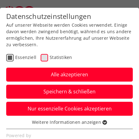
Datenschutzeinstellungen
Auf unserer Webseite werden Cookies verwendet. Einige
davon werden zwingend benötigt, während es uns andere
ermöglichen, Ihre Nutzererfahrung auf unserer Webseite
zu verbessern.
Aktuelle News
Essenziell
Statistiken
Alle akzeptieren
Speichern & schließen
Nur essenzielle Cookies akzeptieren
Weitere Informationen anzeigen
Essenziell
News filtern
Essenzielle Cookies werden für grundlegende
Powered by