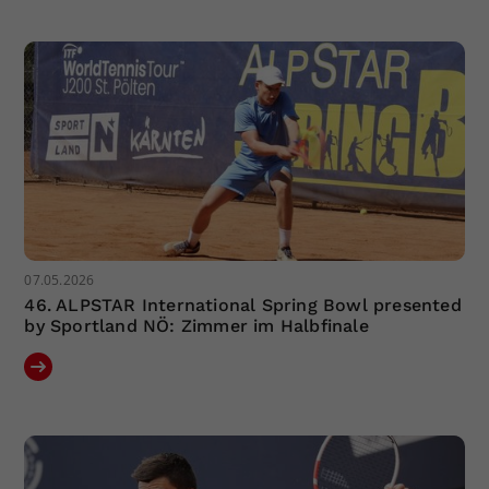
Dieser Wert speichert Ihre Consent-
Einstellungen. Unter anderem eine
zufällig generierte ID, für die
Zweck
historische Speicherung Ihrer
vorgenommen Einstellungen, falls der
Webseiten-Betreiber dies eingestellt
hat.
07.05.2026
46. ALPSTAR International Spring Bowl presented
by Sportland NÖ: Zimmer im Halbfinale