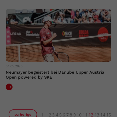
01.05.2026
Neumayer begeistert bei Danube Upper Austria
Open powered by SKE
1
2
3
4
5
6
7
8
9
10
11
12
13
14
15
vorherige