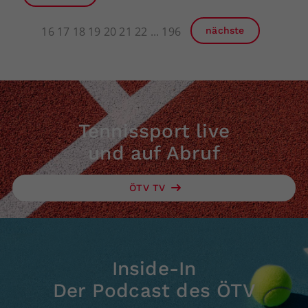
16
17
18
19
20
21
22
196
nächste
Tennissport live
und auf Abruf
ÖTV TV
Inside-In
Der Podcast des ÖTV