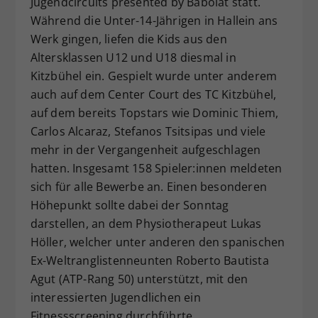
Jugendcircuits presented by Babolat statt.
Dieser Wert speichert Ihre Consent-
Während die Unter-14-Jährigen in Hallein ans
Einstellungen. Unter anderem eine
Werk gingen, liefen die Kids aus den
zufällig generierte ID, für die
Altersklassen U12 und U18 diesmal in
Zweck
historische Speicherung Ihrer
Kitzbühel ein. Gespielt wurde unter anderem
vorgenommen Einstellungen, falls der
auch auf dem Center Court des TC Kitzbühel,
Webseiten-Betreiber dies eingestellt
hat.
auf dem bereits Topstars wie Dominic Thiem,
Carlos Alcaraz, Stefanos Tsitsipas und viele
mehr in der Vergangenheit aufgeschlagen
hatten. Insgesamt 158 Spieler:innen meldeten
sich für alle Bewerbe an. Einen besonderen
Höhepunkt sollte dabei der Sonntag
darstellen, an dem Physiotherapeut Lukas
Höller, welcher unter anderen den spanischen
Ex-Weltranglistenneunten Roberto Bautista
Agut (ATP-Rang 50) unterstützt, mit den
interessierten Jugendlichen ein
Fitnessscreening durchführte.