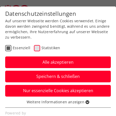
Zurück zur Newsübersicht
Datenschutzeinstellungen
Auf unserer Webseite werden Cookies verwendet. Einige
davon werden zwingend benötigt, während es uns andere
ermöglichen, Ihre Nutzererfahrung auf unserer Webseite
zu verbessern.
Turniere
Kids & Jugend
Essenziell
Statistiken
Drei Jugendcircuit
presented by Babolat: Auf
Alle akzeptieren
den Spuren von Thiem,
Speichern & schließen
Alcaraz & Co.
Nur essenzielle Cookies akzeptieren
Österreichs Nachwuchs zeigt bei der
bedeutendsten Jugendturnierserie in
Weitere Informationen anzeigen
Essenziell
Kitzbühel und Hallein großes Tennis.
Essenzielle Cookies werden für grundlegende
Powered by