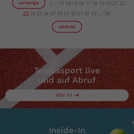
1
13
14
15
16
17
18
19
20
21
22
vorherige
23
24
25
26
27
28
29
30
31
32
33
196
nächste
Tennissport live
und auf Abruf
ÖTV TV
Inside-In