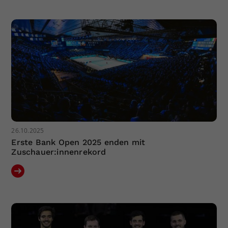
Dieser Wert speichert Ihre Consent-
Einstellungen. Unter anderem eine
zufällig generierte ID, für die
Zweck
historische Speicherung Ihrer
vorgenommen Einstellungen, falls der
Webseiten-Betreiber dies eingestellt
hat.
26.10.2025
Erste Bank Open 2025 enden mit
Zuschauer:innenrekord