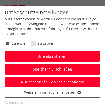
Datenschutzeinstellungen
Auf unserer Webseite werden Cookies verwendet. Einige
davon werden zwingend benötigt, während es uns andere
ermöglichen, Ihre Nutzererfahrung auf unserer Webseite
zu verbessern.
Aktuelle News
Essenziell
Statistiken
Alle akzeptieren
Speichern & schließen
Nur essenzielle Cookies akzeptieren
Weitere Informationen anzeigen
Essenziell
News filtern
Essenzielle Cookies werden für grundlegende
Powered by