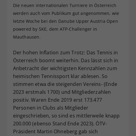
Die neuen internationalen Turniere in Österreich
Dieser Wert speichert Ihre Consent-
werden auch vom Publikum gut angenommen, wie
Einstellungen. Unter anderem eine
zufällig generierte ID, für die
letzte Woche bei den Danube Upper Austria Open
Zweck
historische Speicherung Ihrer
powered by SKE, dem ATP-Challenger in
vorgenommen Einstellungen, falls der
Mauthausen.
Webseiten-Betreiber dies eingestellt
hat.
Der hohen Inflation zum Trotz: Das Tennis in
Österreich boomt weiterhin. Das lässt sich in
Anbetracht der wichtigsten Kennzahlen zum
heimischen Tennissport klar ablesen. So
stimmen etwa die steigenden Vereins- (Ende
2023 erstmals 1700) und Mitgliederzahlen
positiv. Waren Ende 2019 erst 173.477
Personen in Clubs als Mitglieder
eingeschrieben, so sind es mittlerweile knapp
200.000 (ebenso Stand Ende 2023). ÖTV-
Präsident Martin Ohneberg gab sich