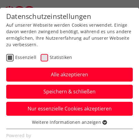
Zurück zur Newsübersicht
Datenschutzeinstellungen
Auf unserer Webseite werden Cookies verwendet. Einige
davon werden zwingend benötigt, während es uns andere
ermöglichen, Ihre Nutzererfahrung auf unserer Webseite
zu verbessern.
Allgemeine Klasse
Turniere
Essenziell
Statistiken
Verbands-Info
Kids & Jugend
Senioren
Alle akzeptieren
ATP
WTA
ITF
Speichern & schließen
Internationale
Nur essenzielle Cookies akzeptieren
Turnierlandschaft in
Weitere Informationen anzeigen
Österreich im Aufwind
Essenziell
Essenzielle Cookies werden für grundlegende
Powered by