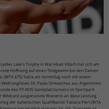
Zweck
generierte ID, für die historische Speicherung
Ihrer vorgenommen Einstellungen, falls der
Webseiten-Betreiber dies eingestellt hat.
n Ladies Lake’s Trophy in Warmbad Villach hat sich am
ß-rote Hoffnung auf einen Titelgewinn bei den Damen
c (WTA 675) hatte am Vormittag noch mit einem
 Ex-Weltranglisten-59. Paula Ormaechea aus Argentinien
ssrunde des ITF-W35-Sandplatzturniers im Sportpark
r Wildcard ausgerüstete Wienerin an diese Leistung
rlag der italienischen Qualifikantin Tatiana Pieri (WTA
ebnis her letztlich glatt mit 2:6, 0:6. Trotzdem ist