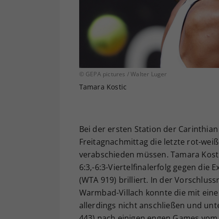
© GEPA pictures / Walter Luger
Tamara Kostic
Bei der ersten Station der Carinthia
Freitagnachmittag die letzte rot-wei
verabschieden müssen. Tamara Kosti
6:3,-6:3-Viertelfinalerfolg gegen die
(WTA 919) brilliert. In der Vorschlu
Warmbad-Villach konnte die mit eine
allerdings nicht anschließen und unte
443) nach einigen engen Games vom Erg