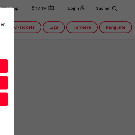
ÖTV App
ÖTV TV
Login
Suchen
den
DC-Tickets
Liga
Turniere
Rangliste