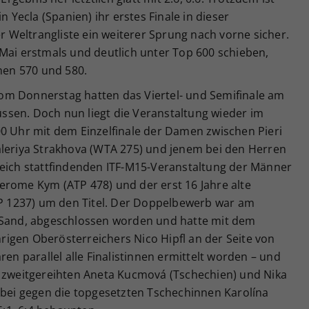
n Yecla (Spanien) ihr erstes Finale in dieser
er Weltrangliste ein weiterer Sprung nach vorne sicher.
Mai erstmals und deutlich unter Top 600 schieben,
chen 570 und 580.
om Donnerstag hatten das Viertel- und Semifinale am
sen. Doch nun liegt die Veranstaltung wieder im
00 Uhr mit dem Einzelfinale der Damen zwischen Pieri
aleriya Strakhova (WTA 275) und jenem bei den Herren
leich stattfindenden ITF-M15-Veranstaltung der Männer
erome Kym (ATP 478) und der erst 16 Jahre alte
ATP 1237) um den Titel. Der Doppelbewerb war am
f Sand, abgeschlossen worden und hatte mit dem
igen Oberösterreichers Nico Hipfl an der Seite von
 parallel alle Finalistinnen ermittelt worden – und
e zweitgereihten Aneta Kucmová (Tschechien) und Nika
rbei gegen die topgesetzten Tschechinnen Karolína