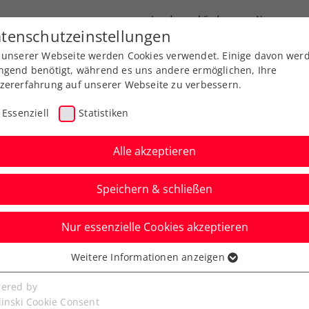
Landesverbände
News
tenschutzeinstellungen
 unserer Webseite werden Cookies verwendet. Einige davon wer
port
Ausbildung
Services
Über uns
ngend benötigt, während es uns andere ermöglichen, Ihre
zererfahrung auf unserer Webseite zu verbessern.
Essenziell
Statistiken
Alle akzeptieren
Speichern & schließen
Nur essenzielle Cookies akzeptieren
llach: Kein Sieg-
Weitere Informationen anzeigen
ssenziell
 Kostic
senzielle Cookies werden für grundlegende Funktionen der
ered by
bseite benötigt. Dadurch ist gewährleistet, dass die Webseite
linski Cookie Consent