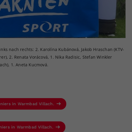
nks nach rechts: 2. Karolína Kubánová, Jakob Hraschan (KTV-
r), 2. Renata Vorácová, 1. Nika Radisic, Stefan Winkler
ach), 1. Aneta Kucmová.
rniers in Warmbad Villach.
rniers in Warmbad Villach.