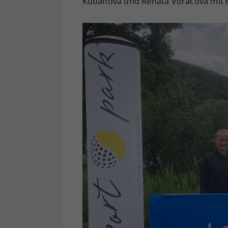
Kubánová und Renata Vorácová mit 6