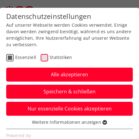
Zurück zur Newsübersicht
Datenschutzeinstellungen
Auf unserer Webseite werden Cookies verwendet. Einige
davon werden zwingend benötigt, während es uns andere
ermöglichen, Ihre Nutzererfahrung auf unserer Webseite
zu verbessern.
ATP
Turniere
Essenziell
Statistiken
French Open: Ofner
schrammt am
Alle akzeptieren
Drittrundeneinzug vorbei
Speichern & schließen
Die am Ende erschöpfte Nummer eins
Nur essenzielle Cookies akzeptieren
von Österreich unterliegt Karen
Khachanov in fünf Sätzen.
Weitere Informationen anzeigen
Essenziell
Verfasst von: Manuel Wachta, 28.05.2025
Essenzielle Cookies werden für grundlegende
Powered by