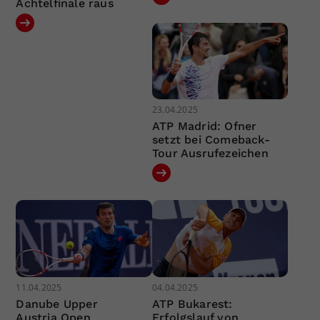
Achtelfinale raus
23.04.2025
ATP Madrid: Ofner
setzt bei Comeback-
Tour Ausrufezeichen
11.04.2025
04.04.2025
Danube Upper
ATP Bukarest:
Austria Open
Erfolgslauf von