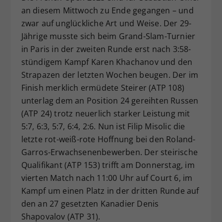
an diesem Mittwoch zu Ende gegangen – und
Dieser Wert speichert Ihre Consent-
zwar auf unglückliche Art und Weise. Der 29-
Einstellungen. Unter anderem eine
zufällig generierte ID, für die
Jährige musste sich beim Grand-Slam-Turnier
Zweck
historische Speicherung Ihrer
in Paris in der zweiten Runde erst nach 3:58-
vorgenommen Einstellungen, falls der
stündigem Kampf Karen Khachanov und den
Webseiten-Betreiber dies eingestellt
Strapazen der letzten Wochen beugen. Der im
hat.
Finish merklich ermüdete Steirer (ATP 108)
unterlag dem an Position 24 gereihten Russen
(ATP 24) trotz neuerlich starker Leistung mit
5:7, 6:3, 5:7, 6:4, 2:6. Nun ist Filip Misolic die
letzte rot-weiß-rote Hoffnung bei den Roland-
Garros-Erwachsenenbewerben. Der steirische
Qualifikant (ATP 153) trifft am Donnerstag, im
vierten Match nach 11:00 Uhr auf Court 6, im
Kampf um einen Platz in der dritten Runde auf
den an 27 gesetzten Kanadier Denis
Shapovalov (ATP 31).