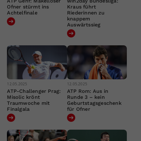
ATP Genf: Makelloser
win2day Bundesliga:
Ofner stürmt ins
Kraus führt
Achtelfinale
Riederinnen zu
knappem
Auswärtssieg
12.05.2025
12.05.2025
ATP-Challenger Prag:
ATP Rom: Aus in
Misolic krönt
Runde 3 – kein
Traumwoche mit
Geburtstagsgeschenk
Finalgala
für Ofner