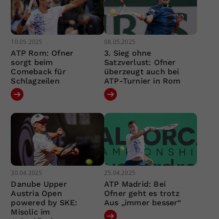
10.05.2025
08.05.2025
ATP Rom: Ofner
3. Sieg ohne
sorgt beim
Satzverlust: Ofner
Comeback für
überzeugt auch bei
Schlagzeilen
ATP-Turnier in Rom
30.04.2025
25.04.2025
Danube Upper
ATP Madrid: Bei
Austria Open
Ofner geht es trotz
powered by SKE:
Aus „immer besser“
Misolic im