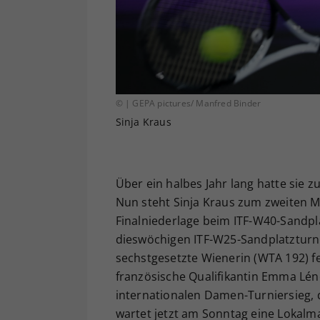
© | GEPA pictures/ Manfred Binder
Sinja Kraus
Über ein halbes Jahr lang hatte sie z
Nun steht Sinja Kraus zum zweiten M
Finalniederlage beim ITF-W40-Sandpla
dieswöchigen ITF-W25-Sandplatzturni
sechstgesetzte Wienerin (WTA 192) f
französische Qualifikantin Emma Léné
internationalen Damen-Turniersieg, d
wartet jetzt am Sonntag eine Lokalma