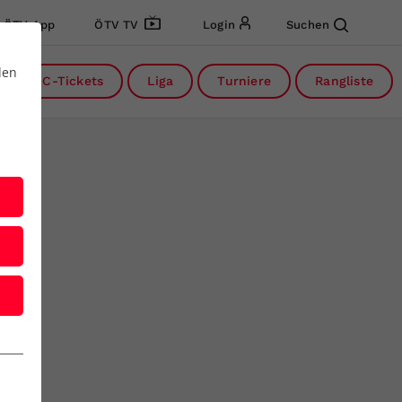
ÖTV App
ÖTV TV
Login
Suchen
den
DC-Tickets
Liga
Turniere
Rangliste