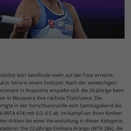
Zweck
generierte ID, für die historische Speicherung
Ihrer vorgenommen Einstellungen, falls der
Webseiten-Betreiber dies eingestellt hat.
unächst kein Semifinale mehr auf der Tour erreicht.
al in Serie in einem Endspiel. Nach der vorwöchigen
tzevent in Anapoima erspielte sich die 20-Jährige beim
er in Mosquera ihre nächste Titelchance. Die
ertigte in der Vorschlussrunde vom Samstagabend die
 (WTA 474) mit 6:3, 6:2 ab. Im Kampf um ihren fünften
en dritten bei einer Veranstaltung in dieser Kategorie,
tadorin: Die 22-jährige Emiliana Arango (WTA 286), die