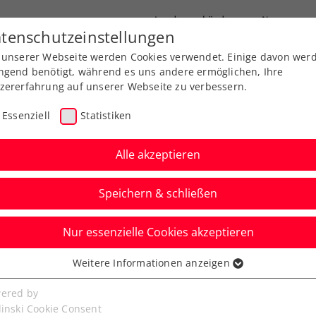
Landesverbände
News
tenschutzeinstellungen
 unserer Webseite werden Cookies verwendet. Einige davon wer
port
Ausbildung
Services
Über uns
ngend benötigt, während es uns andere ermöglichen, Ihre
zererfahrung auf unserer Webseite zu verbessern.
Essenziell
Statistiken
Alle akzeptieren
Speichern & schließen
Nur essenzielle Cookies akzeptieren
Kraus mit
Weitere Informationen anzeigen
ssenziell
:0-Run ins nächste
senzielle Cookies werden für grundlegende Funktionen der
ered by
bseite benötigt. Dadurch ist gewährleistet, dass die Webseite
linski Cookie Consent