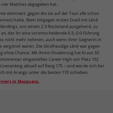
in vier Matches abgegeben hat.
te eliminiert, gegen die sie auf der Tour alle schon
wonnen) hatte. Beim hingegen ersten Duell mit Léné
allerdings, von einem 2:3-Rückstand ausgehend, zu
an, der ihr eine vorentscheidende 6:3,-5:0-Führung
-Ass nicht mehr nehmen, auch wenn ihrer Gegnerin in
 vergönnt waren. Die slicefreudige Léné war gegen
ag ohne Chance. Mit ihrem Finaleinzug hat Kraus 30
r momentan eingestelltes Career High von Platz 192
 Liveranking aktuell auf Rang 175 – und würde sich bei
ich mit Arango unter die besten 170 schieben.
urniers in Mosquera.