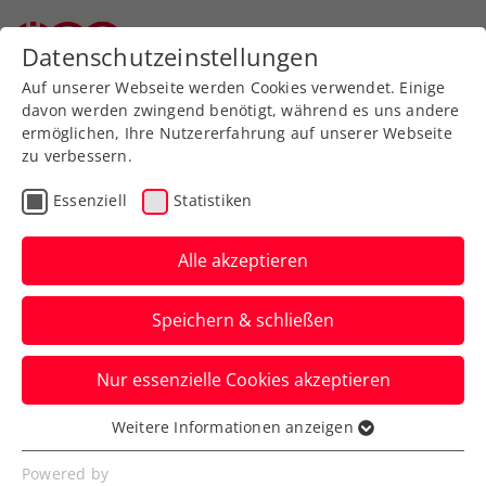
Zurück zur Newsübersicht
Datenschutzeinstellungen
Auf unserer Webseite werden Cookies verwendet. Einige
davon werden zwingend benötigt, während es uns andere
ermöglichen, Ihre Nutzererfahrung auf unserer Webseite
zu verbessern.
Turniere
Kids & Jugend
ITF
Essenziell
Statistiken
French Open: Kostic
schafft in Paris im
Alle akzeptieren
Jugendbewerb die
Speichern & schließen
Qualifikation
Nur essenzielle Cookies akzeptieren
Die ÖTV-Nachwuchshoffnung erreicht mit
zwei Siegen jeweils nach Satzrückstand
Weitere Informationen anzeigen
Essenziell
den Hauptbewerb.
Essenzielle Cookies werden für grundlegende
Powered by