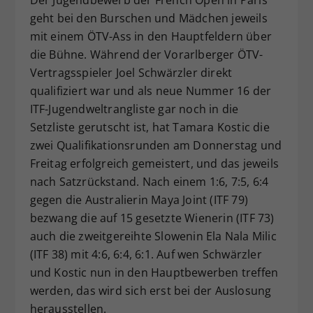
Dieser Wert speichert Ihre Consent-
geht bei den Burschen und Mädchen jeweils
Einstellungen. Unter anderem eine
mit einem ÖTV-Ass in den Hauptfeldern über
zufällig generierte ID, für die
die Bühne. Während der Vorarlberger ÖTV-
Zweck
historische Speicherung Ihrer
Vertragsspieler Joel Schwärzler direkt
vorgenommen Einstellungen, falls der
qualifiziert war und als neue Nummer 16 der
Webseiten-Betreiber dies eingestellt
ITF-Jugendweltrangliste gar noch in die
hat.
Setzliste gerutscht ist, hat Tamara Kostic die
zwei Qualifikationsrunden am Donnerstag und
Freitag erfolgreich gemeistert, und das jeweils
nach Satzrückstand. Nach einem 1:6, 7:5, 6:4
gegen die Australierin Maya Joint (ITF 79)
bezwang die auf 15 gesetzte Wienerin (ITF 73)
auch die zweitgereihte Slowenin Ela Nala Milic
(ITF 38) mit 4:6, 6:4, 6:1. Auf wen Schwärzler
und Kostic nun in den Hauptbewerben treffen
werden, das wird sich erst bei der Auslosung
herausstellen.