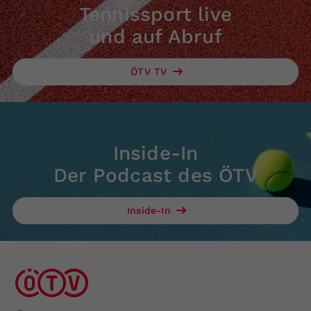
Tennissport live
und auf Abruf
ÖTV TV
Inside-In
Der Podcast des ÖTV
Inside-In