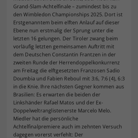
Grand-Slam-Achtelfinale – zumindest bis zu
Dieser Wert speichert Ihre Consent-
den Wimbledon Championships 2025. Dort ist
Einstellungen. Unter anderem eine
zufällig generierte ID, für die
Erstgenanntem beim elften Anlauf auf dieser
Zweck
historische Speicherung Ihrer
Ebene nun erstmalig der Sprung unter die
vorgenommen Einstellungen, falls der
letzten 16 gelungen. Der Tiroler zwang beim
Webseiten-Betreiber dies eingestellt
vorläufig letzten gemeinsamen Auftritt mit
hat.
dem Deutschen Constantin Frantzen in der
zweiten Runde der Herrendoppelkonkurrenz
am Freitag die elftgesetzten Franzosen Sadio
Doumbia und Fabien Reboul mit 3:6, 7:6 (4), 6:3
in die Knie. Ihre nächsten Gegner kommen aus
Brasilien: Es erwarten die beiden der
Linkshänder Rafael Matos und der Ex-
Doppelweltranglistenerste Marcelo Melo.
Miedler hat die persönliche
Achtelfinalpremiere auch im zehnten Versuch
dagegen vorerst verfehlt: Der