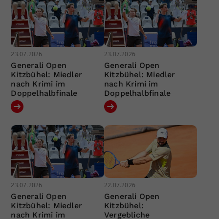
23.07.2026
23.07.2026
Generali Open
Generali Open
Kitzbühel: Miedler
Kitzbühel: Miedler
nach Krimi im
nach Krimi im
Doppelhalbfinale
Doppelhalbfinale
23.07.2026
22.07.2026
Generali Open
Generali Open
Kitzbühel: Miedler
Kitzbühel:
nach Krimi im
Vergebliche