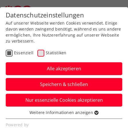
Zurück zur Newsübersicht
Datenschutzeinstellungen
Auf unserer Webseite werden Cookies verwendet. Einige
davon werden zwingend benötigt, während es uns andere
ermöglichen, Ihre Nutzererfahrung auf unserer Webseite
zu verbessern.
ATP
Turniere
Essenziell
Statistiken
Wimbledon: Erler nach
Krimi im 1. Grand-Slam-
Alle akzeptieren
Achtelfinale
Speichern & schließen
Ex-Doppelpartner Lucas Miedler verpasst
Nur essenzielle Cookies akzeptieren
dieses beim Rasenklassiker in London
hingegen recht knapp.
Weitere Informationen anzeigen
Essenziell
Verfasst von: Manuel Wachta, 04.07.2025
Essenzielle Cookies werden für grundlegende
Powered by