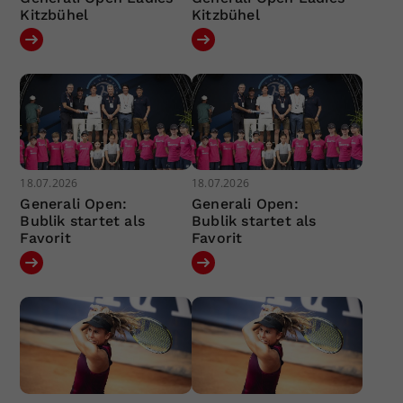
Kitzbühel
Kitzbühel
18.07.2026
18.07.2026
Generali Open:
Generali Open:
Bublik startet als
Bublik startet als
Favorit
Favorit