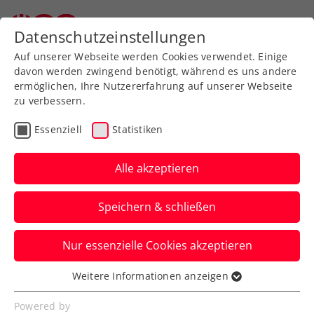
Zurück zur Newsübersicht
Datenschutzeinstellungen
Auf unserer Webseite werden Cookies verwendet. Einige
davon werden zwingend benötigt, während es uns andere
ermöglichen, Ihre Nutzererfahrung auf unserer Webseite
zu verbessern.
ATP
Turniere
Essenziell
Statistiken
French Open: Misolic
gewinnt ÖTV-Duell mit
Alle akzeptieren
Neumayer in der
Speichern & schließen
Qualifikation
Nur essenzielle Cookies akzeptieren
Auch Jurij Rodionov steht beim Grand
Slam in Paris in der dritten und letzten
Weitere Informationen anzeigen
Essenziell
Runde der Vorausscheidung.
Essenzielle Cookies werden für grundlegende
Powered by