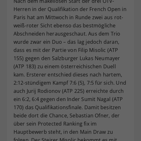
Nach dem makellosen Start der drei ÖTV-
Dieser Wert speichert Ihre Consent-
Herren in der Qualifikation der French Open in
Einstellungen. Unter anderem eine
Paris hat am Mittwoch in Runde zwei aus rot-
zufällig generierte ID, für die
weiß-roter Sicht ebenso das bestmögliche
Zweck
historische Speicherung Ihrer
Abschneiden herausgeschaut. Aus dem Trio
vorgenommen Einstellungen, falls der
wurde zwar ein Duo – das lag jedoch daran,
Webseiten-Betreiber dies eingestellt
hat.
dass es mit der Partie von Filip Misolic (ATP
155) gegen den Salzburger Lukas Neumayer
(ATP 183) zu einem österreichischen Duell
kam. Ersterer entschied dieses nach hartem,
2:12-stündigem Kampf 7:6 (5), 7:5 für sich. Und
auch Jurij Rodionov (ATP 225) erreichte durch
ein 6:2, 6:4 gegen den Inder Sumit Nagal (ATP
170) das Qualifikationsfinale. Damit besitzen
beide dort die Chance, Sebastian Ofner, der
über sein Protected Ranking fix im
Hauptbewerb steht, in den Main Draw zu
folgen. Der Steirer Misolic bekommt es mit