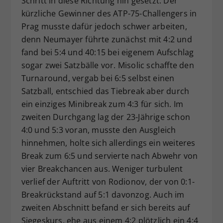
Schritt in diese Richtung hin gesetzt. Der
kürzliche Gewinner des ATP-75-Challengers in
Prag musste dafür jedoch schwer arbeiten,
denn Neumayer führte zunächst mit 4:2 und
fand bei 5:4 und 40:15 bei eigenem Aufschlag
sogar zwei Satzbälle vor. Misolic schaffte den
Turnaround, vergab bei 6:5 selbst einen
Satzball, entschied das Tiebreak aber durch
ein einziges Minibreak zum 4:3 für sich. Im
zweiten Durchgang lag der 23-Jährige schon
4:0 und 5:3 voran, musste den Ausgleich
hinnehmen, holte sich allerdings ein weiteres
Break zum 6:5 und servierte nach Abwehr von
vier Breakchancen aus. Weniger turbulent
verlief der Auftritt von Rodionov, der von 0:1-
Breakrückstand auf 5:1 davonzog. Auch im
zweiten Abschnitt befand er sich bereits auf
Siegeskurs, ehe aus einem 4:2 plötzlich ein 4:4