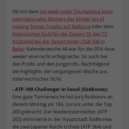
Dieser Wert speichert Ihre Consent-
Ob mit dem
rot-weiß-roten Triumphzug beim
Einstellungen. Unter anderem eine
internationalen Masters der Kinder Joy of
zufällig generierte ID, für die
Zweck
historische Speicherung Ihrer
moving Tennis Trophy auf Mallorca
oder dem
vorgenommen Einstellungen, falls der
historischen Gold für die Damen 55 des TC
Webseiten-Betreiber dies eingestellt
Kitzbühel bei der Senior:innen-Club-EM in
hat.
Belek
: Kalenderwoche 44 war für die ÖTV-Asse
wieder eine recht erfolgreiche. So auch bei
den Profis und den Jungprofis. Nachfolgend
die Highlights der vergangenen Woche aus
österreichischer Sicht.
- ATP-100-Challenger in Seoul (Südkorea):
Eine gute Turnierwoche hat Jurij Rodionov an
diesem Montag als 186. zurück unter die Top
200 gebracht. Der Niederösterreicher (ATP
202) eliminierte in der Hauptstadt Südkoreas
die zwei Japaner Kaichi Uchida (ATP 364) und