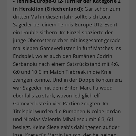
- Tennis-Europe-U12-Turnier der Kategorie 2
in Heraklion (Griechenland):
Gar schon zum
dritten Mal in diesem Jahr sollte sich Luca
Sageder bei einem Tennis-Europe-U12-Event
ein Double sichern. Im Einzel spazierte der
junge Oberösterreicher mit insgesamt gerade
mal sieben Gameverlusten in fünf Matches ins
Endspiel, wo er auch den Rumänen Codrin
Serbanoiu nach einem Satzrückstand mit 4:6,
6:0 und 10:6 im Match Tiebreak in die Knie
zwingen konnte. Und in der Doppelkonkurrenz
war Sageder mit dem Briten Marc Fulwood
ebenfalls zu stark, wovon lediglich elf
Gameverluste in vier Partien zeugten. Im
Titelspiel wurden die Rumänen Nicolae Iordan
und Nicolas Valentin Mihailescu mit 6:3, 6:1
besiegt. Keine Siege gab’s dahingegen auf der
Insel Kreta für Martin Janisch, der bei seinen