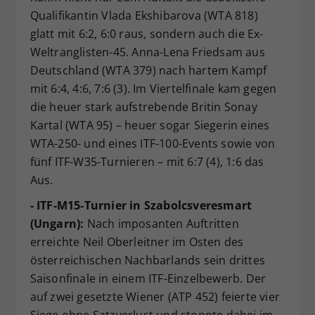
Qualifikantin Vlada Ekshibarova (WTA 818)
glatt mit 6:2, 6:0 raus, sondern auch die Ex-
Weltranglisten-45. Anna-Lena Friedsam aus
Deutschland (WTA 379) nach hartem Kampf
mit 6:4, 4:6, 7:6 (3). Im Viertelfinale kam gegen
die heuer stark aufstrebende Britin Sonay
Kartal (WTA 95) – heuer sogar Siegerin eines
WTA-250- und eines ITF-100-Events sowie von
fünf ITF-W35-Turnieren – mit 6:7 (4), 1:6 das
Aus.
- ITF-M15-Turnier in Szabolcsveresmart
(Ungarn):
Nach imposanten Auftritten
erreichte Neil Oberleitner im Osten des
österreichischen Nachbarlands sein drittes
Saisonfinale in einem ITF-Einzelbewerb. Der
auf zwei gesetzte Wiener (ATP 452) feierte vier
Siege ohne Satzverlust und stoppte dabei im