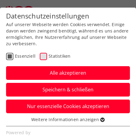
Zurück zur Newsübersicht
Datenschutzeinstellungen
Auf unserer Webseite werden Cookies verwendet. Einige
davon werden zwingend benötigt, während es uns andere
ermöglichen, Ihre Nutzererfahrung auf unserer Webseite
zu verbessern.
Rollstuhltennis
Inklusion
Turniere
Essenziell
Statistiken
Kids & Jugend
ATP
ITF
Alle akzeptieren
Rodionov, Kraus,
Speichern & schließen
Oberleitner, Zechmeister
und die Jugend zeigen
Nur essenzielle Cookies akzeptieren
international auf
Weitere Informationen anzeigen
Essenziell
Kalenderwoche 44 bringt den ÖTV-Assen
Essenzielle Cookies werden für grundlegende
Powered by