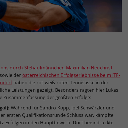
Zweck
generierte ID, für die historische Speicherung
Ihrer vorgenommen Einstellungen, falls der
Webseiten-Betreiber dies eingestellt hat.
inns durch Stehaufmännchen Maximilian Neuchrist
sowie der
österreichischen Erfolgserlebnisse beim ITF-
endorf
haben die rot-weiß-roten Tennisasse in der
liche Leistungen gezeigt. Besonders ragten hier Lukas
Die Zusammenfassung der größten Erfolge:
gal):
Während für Sandro Kopp, Joel Schwärzler und
 der ersten Qualifikationsrunde Schluss war, kämpfte
tz-Erfolgen in den Hauptbewerb. Dort beeindruckte