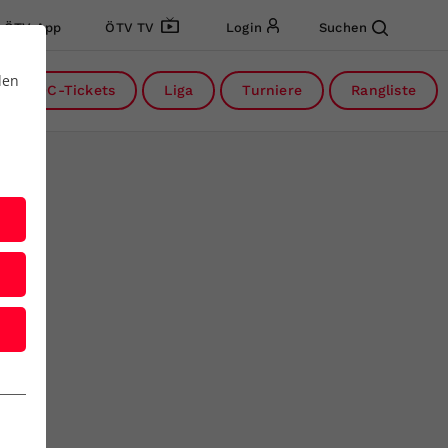
ÖTV App
ÖTV TV
Login
Suchen
den
DC-Tickets
Liga
Turniere
Rangliste