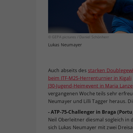
© GEPA pictures / Daniel Schönherr
Lukas Neumayer
Auch abseits des
starken Doublegew
beim ITF-M25-Herrenturnier in Kigali
J30-Jugend-Heimevent in Maria Lanz
vergangenen Woche teils sehr erfreu
Neumayer und Lilli Tagger heraus. 
- ATP-75-Challenger in Braga (Portu
Neil Oberleitner diesmal sogleich in
sich Lukas Neumayer mit zwei Dreisa