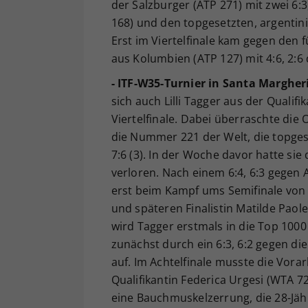
der Salzburger (ATP 271) mit zwei 6
168) und den topgesetzten, argentini
Erst im Viertelfinale kam gegen den f
aus Kolumbien (ATP 127) mit 4:6, 2:6 
- ITF-W35-Turnier in Santa Margherit
sich auch Lilli Tagger aus der Qualif
Viertelfinale. Dabei überraschte die
die Nummer 221 der Welt, die topges
7:6 (3). In der Woche davor hatte sie 
verloren. Nach einem 6:4, 6:3 gegen
erst beim Kampf ums Semifinale von 
und späteren Finalistin Matilde Paole
wird Tagger erstmals in die Top 1000
zunächst durch ein 6:3, 6:2 gegen di
auf. Im Achtelfinale musste die Vora
Qualifikantin Federica Urgesi (WTA 7
eine Bauchmuskelzerrung, die 28-Jähri