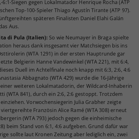
:3,-6:1-Siegen gegen Lokalmatador Henrique Rocha (ATP
schen Top-100-Spieler Thiago Agustín Tirante (ATP 97).
ünftgereihten späteren Finalisten Daniel Elahi Galán
das Aus.
a di Pula (Italien):
So wie Neumayer in Braga spielte
ikation heraus dank insgesamt vier Matchsiegen bis ins
 Osttirolerin (WTA 1291) in der ersten Hauptrunde gar
etzte Belgierin Hanne Vandewinkel (WTA 221), mit 6:4,
dieses Duell im Achtelfinale noch knapp mit 6:3, 2:6, 4:6
 Anastasia Abbagnato (WTA 429) wurde die 16-Jährige
einer weiteren Lokalmatadorin, der Wildcard-Inhaberin
tti (WTA 841), durch ein 2:6, 2:6 gestoppt. Trotzdem
 einziehen. Vorwochensiegerin Julia Grabher zeigte
e viertgereihte Französin Alice Ramé (WTA 308) erneut
rlbergerin (WTA 793) jedoch gegen die einheimische
28) beim Stand von 6:1, 4:6 aufgeben. Grund dafür war
ge sollte laut Kronen Zeitung aber lediglich ein, zwei