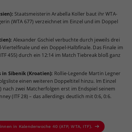
sien):
Staatsmeisterin Arabella Koller baut ihr WTA-
gerin (WTA 677) verzeichnet im Einzel und im Doppel
tien):
Alexander Gschiel verbuchte durch jeweils drei
-Viertelfinale und ein Doppel-Halbfinale. Das Finale im
ITF 455) durch ein 12:14 im Match Tiebreak bloß ganz
s in Sibenik (Kroatien):
Rollie-Legende Martin Legner
olgsliste einen weiteren Doppeltitel hinzu. Im Einzel
64) nach zwei Matcherfolgen erst im Endspiel seinem
y (ITF 28) – das allerdings deutlich mit 0:6, 0:6.
r:innen in Kalenderwoche 40 (ATP, WTA, ITF).