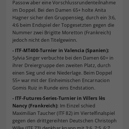
Passow aber eine Vorschlussrundenteilnahme
im Doppel. Bei den Damen 65+ holte Anita
Hagner sicher den Gruppensieg, durch ein 3:6,
4:6 beim Endspiel der Topgesetzten gegen die
Nummer zwei Brigitte Moretton (Frankreich)
jedoch nicht den Titelgewinn.
- ITF-MT400-Turnier in Valencia (Spanien):
Sylvia Singer verbuchte bei den Damen 60+ in
ihrer Dreiergruppe den zweiten Platz, durch
einen Sieg und eine Niederlage. Beim Doppel
55+ war mit der Einheimischen Encarnacion
Gomis Ruiz in Runde eins Endstation.
- ITF-Futures-Series-Turnier in Villers lès
Nancy (Frankreich):
Im Einzel schied
Maximilian Taucher (ITF 82) im Viertelfinalspiel
gegen den drittgereihten Deutschen Christoph
Wilke (ITF 73) denkbar knapp mit 3:6, 7:5, 6:7