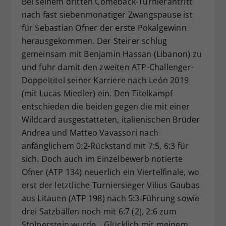
Bei seinem dritten Comeback-Turnierantritt
nach fast siebenmonatiger Zwangspause ist
für Sebastian Ofner der erste Pokalgewinn
herausgekommen. Der Steirer schlug
gemeinsam mit Benjamin Hassan (Libanon) zu
und fuhr damit den zweiten ATP-Challenger-
Doppeltitel seiner Karriere nach León 2019
(mit Lucas Miedler) ein. Den Titelkampf
entschieden die beiden gegen die mit einer
Wildcard ausgestatteten, italienischen Brüder
Andrea und Matteo Vavassori nach
anfänglichem 0:2-Rückstand mit 7:5, 6:3 für
sich. Doch auch im Einzelbewerb notierte
Ofner (ATP 134) neuerlich ein Viertelfinale, wo
erst der letztliche Turniersieger Vilius Gaubas
aus Litauen (ATP 198) nach 5:3-Führung sowie
drei Satzbällen noch mit 6:7 (2), 2:6 zum
Stolperstein wurde. „Glücklich mit meinem