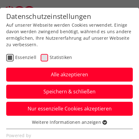
Zurück zur Newsübersicht
Datenschutzeinstellungen
Auf unserer Webseite werden Cookies verwendet. Einige
davon werden zwingend benötigt, während es uns andere
ermöglichen, Ihre Nutzererfahrung auf unserer Webseite
zu verbessern.
Rollstuhltennis
Inklusion
ATP
Essenziell
Statistiken
WTA
ITF
Turniere
Kids & Jugend
Alle akzeptieren
Senioren
Speichern & schließen
ITF Santa Margherita di
Nur essenzielle Cookies akzeptieren
Pula: Beeindruckende
Weitere Informationen anzeigen
Grabher-Generalprobe
Essenziell
Essenzielle Cookies werden für grundlegende
Powered by