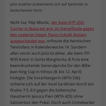
Julia Grabher präsentierte sich auf Sardinien in
Dieser Wert speichert Ihre Consent-
bestechender Form.
Einstellungen. Unter anderem eine
zufällig generierte ID, für die
Zweck
historische Speicherung Ihrer
Nicht nur Filip Misolic,
der beim ATP-250-
vorgenommen Einstellungen, falls der
Turnier in Bukarest erst im Viertelfinale gegen
Webseiten-Betreiber dies eingestellt
den späteren Sieger Flavio Cobolli (Italien)
hat.
ausgeschieden war
, erfreute die heimischen
Tennisfans in Kalenderwoche 14. Sondern
allen voran auch Julia Grabher, die beim ITF-
W35-Event in Santa Margherita di Pula eine
beeindruckende Generalprobe für den Billie
Jean King Cup in Vilnius (8. bis 12. April)
hinlegte. Die Vorarlbergerin (WTA 336)
sicherte sich auf der Insel Sardinien durch ein
finales 7:5, 6:0 gegen die italienische
Hausherrin Jessica Pieri (WTA 425) ohne
Satzverlust den Pokal. Doch auch Comebacker