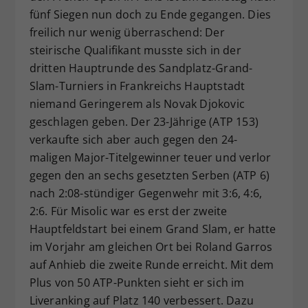
fünf Siegen nun doch zu Ende gegangen. Dies
Dieser Wert speichert Ihre Consent-
freilich nur wenig überraschend: Der
Einstellungen. Unter anderem eine
zufällig generierte ID, für die
steirische Qualifikant musste sich in der
Zweck
historische Speicherung Ihrer
dritten Hauptrunde des Sandplatz-Grand-
vorgenommen Einstellungen, falls der
Slam-Turniers in Frankreichs Hauptstadt
Webseiten-Betreiber dies eingestellt
niemand Geringerem als Novak Djokovic
hat.
geschlagen geben. Der 23-Jährige (ATP 153)
verkaufte sich aber auch gegen den 24-
maligen Major-Titelgewinner teuer und verlor
gegen den an sechs gesetzten Serben (ATP 6)
nach 2:08-stündiger Gegenwehr mit 3:6, 4:6,
2:6. Für Misolic war es erst der zweite
Hauptfeldstart bei einem Grand Slam, er hatte
im Vorjahr am gleichen Ort bei Roland Garros
auf Anhieb die zweite Runde erreicht. Mit dem
Plus von 50 ATP-Punkten sieht er sich im
Liveranking auf Platz 140 verbessert. Dazu