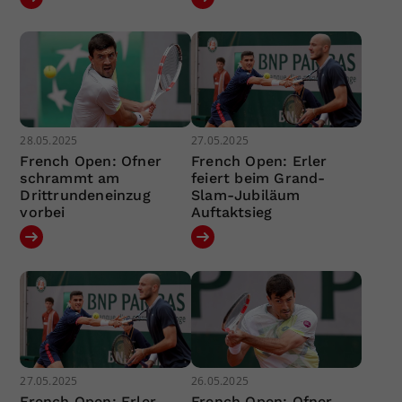
28.05.2025
27.05.2025
French Open: Ofner
French Open: Erler
schrammt am
feiert beim Grand-
Drittrundeneinzug
Slam-Jubiläum
vorbei
Auftaktsieg
27.05.2025
26.05.2025
French Open: Erler
French Open: Ofner