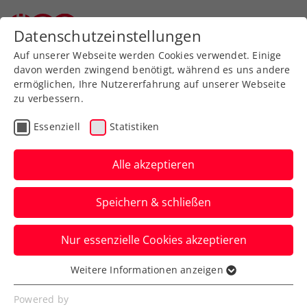
Zurück zur Newsübersicht
Datenschutzeinstellungen
Auf unserer Webseite werden Cookies verwendet. Einige
davon werden zwingend benötigt, während es uns andere
ermöglichen, Ihre Nutzererfahrung auf unserer Webseite
zu verbessern.
ATP
Turniere
Essenziell
Statistiken
French Open: Misolic
verkauft sich auch gegen
Alle akzeptieren
Djokovic teuer
Speichern & schließen
Österreichs Nummer zwei gelingt gegen
Nur essenzielle Cookies akzeptieren
den serbischen Superstar im Endeffekt
dennoch kein Satzgewinn.
Weitere Informationen anzeigen
Essenziell
Verfasst von: Manuel Wachta, 31.05.2025
Essenzielle Cookies werden für grundlegende
Powered by