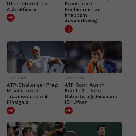
Ofner stürmt ins
Kraus führt
Achtelfinale
Riederinnen zu
knappem
Auswärtssieg
12.05.2025
12.05.2025
ATP-Challenger Prag:
ATP Rom: Aus in
Misolic krönt
Runde 3 – kein
Traumwoche mit
Geburtstagsgeschenk
Finalgala
für Ofner