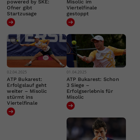
powered by SKE:
Misolic im
Ofner gibt
Viertelfinale
Startzusage
gestoppt
02.04.2025
01.04.2025
ATP Bukarest:
ATP Bukarest: Schon
Erfolgslauf geht
3 Siege –
weiter – Misolic
Erfolgserlebnis für
stürmt ins
Misolic
Viertelfinale