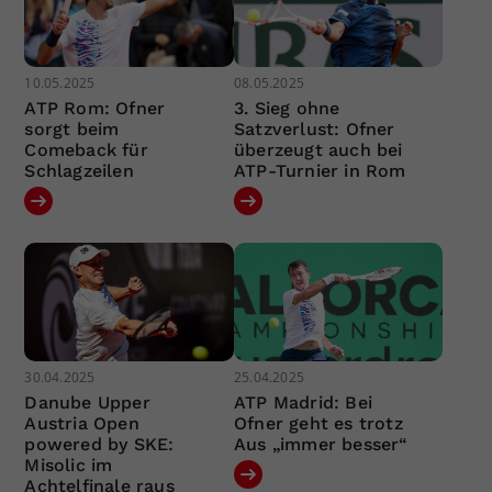
10.05.2025
08.05.2025
ATP Rom: Ofner
3. Sieg ohne
sorgt beim
Satzverlust: Ofner
Comeback für
überzeugt auch bei
Schlagzeilen
ATP-Turnier in Rom
30.04.2025
25.04.2025
Danube Upper
ATP Madrid: Bei
Austria Open
Ofner geht es trotz
powered by SKE:
Aus „immer besser“
Misolic im
Achtelfinale raus