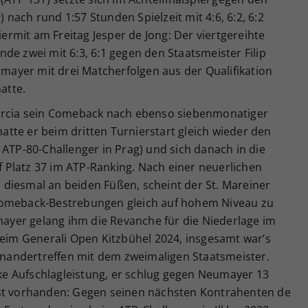
nach rund 1:57 Stunden Spielzeit mit 4:6, 6:2, 6:2
hiermit am Freitag Jesper de Jong: Der viertgereihte
de zwei mit 6:3, 6:1 gegen den Staatsmeister Filip
eumayer mit drei Matcherfolgen aus der Qualifikation
atte.
Murcia sein Comeback nach ebenso siebenmonatiger
tte er beim dritten Turnierstart gleich wieder den
 ATP-80-Challenger in Prag) und sich danach in die
uf Platz 37 im ATP-Ranking. Nach einer neuerlichen
diesmal an beiden Füßen, scheint der St. Mareiner
Comeback-Bestrebungen gleich auf hohem Niveau zu
yer gelang ihm die Revanche für die Niederlage im
beim Generali Open Kitzbühel 2024, insgesamt war’s
einandertreffen mit dem zweimaligen Staatsmeister.
arke Aufschlagleistung, er schlug gegen Neumayer 13
ist vorhanden: Gegen seinen nächsten Kontrahenten de