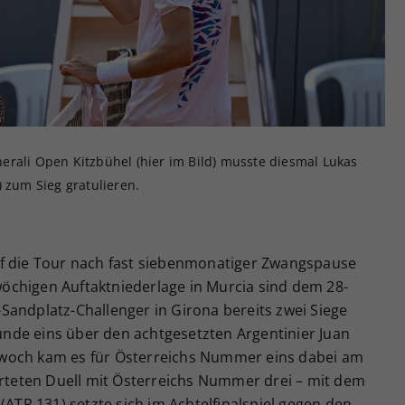
Zweck
generierte ID, für die historische Speicherung
Ihrer vorgenommen Einstellungen, falls der
Webseiten-Betreiber dies eingestellt hat.
erali Open Kitzbühel (hier im Bild) musste diesmal Lukas
) zum Sieg gratulieren.
uf die Tour nach fast siebenmonatiger Zwangspause
twöchigen Auftaktniederlage in Murcia sind dem 28-
Sandplatz-Challenger in Girona bereits zwei Siege
Runde eins über den achtgesetzten Argentinier Juan
woch kam es für Österreichs Nummer eins dabei am
eten Duell mit Österreichs Nummer drei – mit dem
(ATP 131) setzte sich im Achtelfinalspiel gegen den