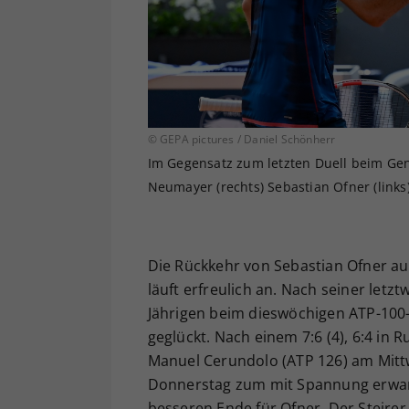
© GEPA pictures / Daniel Schönherr
Im Gegensatz zum letzten Duell beim Gen
Neumayer (rechts) Sebastian Ofner (links
Die Rückkehr von Sebastian Ofner a
läuft erfreulich an. Nach seiner letz
Jährigen beim dieswöchigen ATP-100-
geglückt. Nach einem 7:6 (4), 6:4 in 
Manuel Cerundolo (ATP 126) am Mitt
Donnerstag zum mit Spannung erwart
besseren Ende für Ofner. Der Steirer 