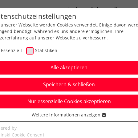
Landesverbände
News
tenschutzeinstellungen
 unserer Webseite werden Cookies verwendet. Einige davon wer
port
Ausbildung
Services
Über uns
ngend benötigt, während es uns andere ermöglichen, Ihre
zererfahrung auf unserer Webseite zu verbessern.
Essenziell
Statistiken
Alle akzeptieren
Speichern & schließen
Nur essenzielle Cookies akzeptieren
 Girona: Ofner
Weitere Informationen anzeigen
ssenziell
uell mit Neumayer
senzielle Cookies werden für grundlegende Funktionen der
ered by
bseite benötigt. Dadurch ist gewährleistet, dass die Webseite
linski Cookie Consent