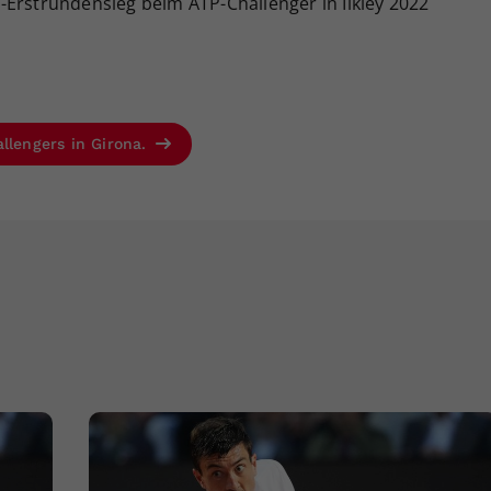
:3-Erstrundensieg beim ATP-Challenger in Ilkley 2022
llengers in Girona.