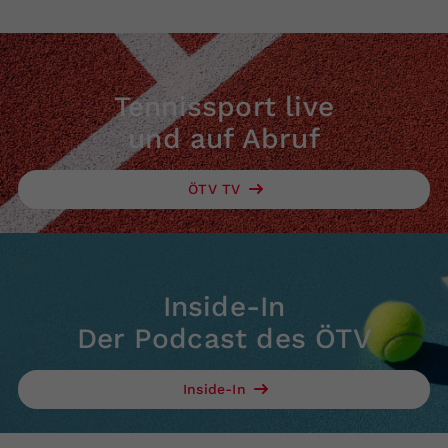
Tennissport live
und auf Abruf
ÖTV TV
Inside-In
Der Podcast des ÖTV
Inside-In