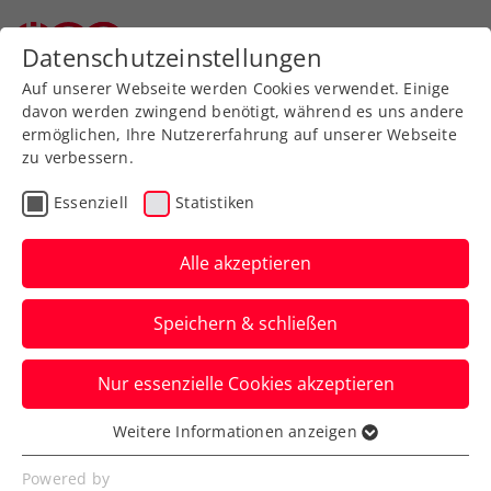
Zurück zur Newsübersicht
Datenschutzeinstellungen
Auf unserer Webseite werden Cookies verwendet. Einige
davon werden zwingend benötigt, während es uns andere
ermöglichen, Ihre Nutzererfahrung auf unserer Webseite
zu verbessern.
Turniere
Verbands-Info
Kids & Jugend
Essenziell
Statistiken
Erstmals österreichischer
Nachwuchsschiedsrichter
Alle akzeptieren
bei der European Youth
Speichern & schließen
Officiating Initiative dabei
Nur essenzielle Cookies akzeptieren
Lukas Bauer berichtet von seinem
kürzlichen, „bisher größten Erlebnis“ als
Weitere Informationen anzeigen
Essenziell
Unparteiischer in Stockholm.
Essenzielle Cookies werden für grundlegende
Powered by