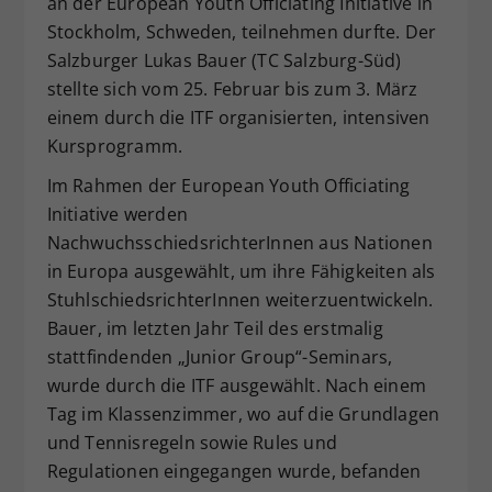
an der European Youth Officiating Initiative in
Dieser Wert speichert Ihre Consent-
Stockholm, Schweden, teilnehmen durfte. Der
Einstellungen. Unter anderem eine
Salzburger Lukas Bauer (TC Salzburg-Süd)
zufällig generierte ID, für die
stellte sich vom 25. Februar bis zum 3. März
Zweck
historische Speicherung Ihrer
einem durch die ITF organisierten, intensiven
vorgenommen Einstellungen, falls der
Kursprogramm.
Webseiten-Betreiber dies eingestellt
hat.
Im Rahmen der European Youth Officiating
Initiative werden
NachwuchsschiedsrichterInnen aus Nationen
in Europa ausgewählt, um ihre Fähigkeiten als
StuhlschiedsrichterInnen weiterzuentwickeln.
Bauer, im letzten Jahr Teil des erstmalig
stattfindenden „Junior Group“-Seminars,
wurde durch die ITF ausgewählt. Nach einem
Tag im Klassenzimmer, wo auf die Grundlagen
und Tennisregeln sowie Rules und
Regulationen eingegangen wurde, befanden