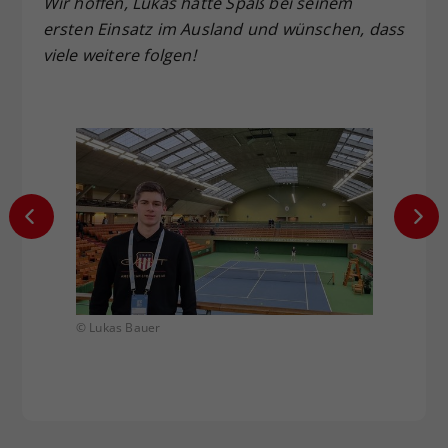
Wir hoffen, Lukas hatte Spaß bei seinem
ersten Einsatz im Ausland und wünschen, dass
viele weitere folgen!
© Lukas Bauer
© Luka