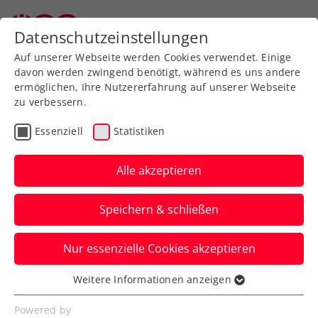
Zurück zur Newsübersicht
Datenschutzeinstellungen
Auf unserer Webseite werden Cookies verwendet. Einige
davon werden zwingend benötigt, während es uns andere
ermöglichen, Ihre Nutzererfahrung auf unserer Webseite
zu verbessern.
Turniere
ATP
Essenziell
Statistiken
Erste Bank Open 2024 im
Zeichen des 50-Jahre-
Alle akzeptieren
Jubiläums
Speichern & schließen
„Champions of Vienna” spannt einen
Nur essenzielle Cookies akzeptieren
Bogen von der Vergangenheit in die
Zukunft des ATP-Turniers in Wien.
Weitere Informationen anzeigen
Essenziell
Verfasst von: Presseaussendung / Redaktion, 10.06.2024
Essenzielle Cookies werden für grundlegende
Powered by