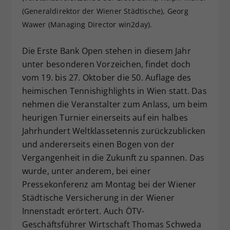
(Generaldirektor der Wiener Städtische), Georg
Dieser Wert speichert Ihre Consent-
Einstellungen. Unter anderem eine
Wawer (Managing Director win2day).
zufällig generierte ID, für die
Zweck
historische Speicherung Ihrer
Die Erste Bank Open stehen in diesem Jahr
vorgenommen Einstellungen, falls der
unter besonderen Vorzeichen, findet doch
Webseiten-Betreiber dies eingestellt
vom 19. bis 27. Oktober die 50. Auflage des
hat.
heimischen Tennishighlights in Wien statt. Das
nehmen die Veranstalter zum Anlass, um beim
heurigen Turnier einerseits auf ein halbes
Jahrhundert Weltklassetennis zurückzublicken
und andererseits einen Bogen von der
Vergangenheit in die Zukunft zu spannen. Das
wurde, unter anderem, bei einer
Pressekonferenz am Montag bei der Wiener
Städtische Versicherung in der Wiener
Innenstadt erörtert. Auch ÖTV-
Geschäftsführer Wirtschaft Thomas Schweda