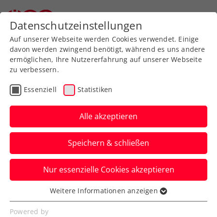
Zurück zur Newsübersicht
Datenschutzeinstellungen
Auf unserer Webseite werden Cookies verwendet. Einige
davon werden zwingend benötigt, während es uns andere
ermöglichen, Ihre Nutzererfahrung auf unserer Webseite
zu verbessern.
Turniere
ATP
Essenziell
Statistiken
Erste Bank Open:
Schulterverletzung
Alle akzeptieren
verhindert Start von
Speichern & schließen
Medvedev
Nur essenzielle Cookies akzeptieren
Der Sieger 2022 und Finalist 2023 kann
beim ATP-500-Turnier in Wien heuer nicht
Weitere Informationen anzeigen
Essenziell
antreten.
Essenzielle Cookies werden für grundlegende
Powered by