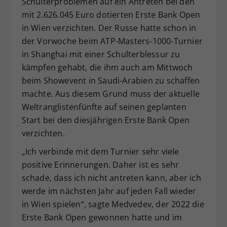
Schulterproblemen auf ein Antreten bei den
Dieser Wert speichert Ihre Consent-
mit 2.626.045 Euro dotierten Erste Bank Open
Einstellungen. Unter anderem eine
in Wien verzichten. Der Russe hatte schon in
zufällig generierte ID, für die
der Vorwoche beim ATP-Masters-1000-Turnier
Zweck
historische Speicherung Ihrer
in Shanghai mit einer Schulterblessur zu
vorgenommen Einstellungen, falls der
kämpfen gehabt, die ihm auch am Mittwoch
Webseiten-Betreiber dies eingestellt
hat.
beim Showevent in Saudi-Arabien zu schaffen
machte. Aus diesem Grund muss der aktuelle
Weltranglistenfünfte auf seinen geplanten
Start bei den diesjährigen Erste Bank Open
verzichten.
„Ich verbinde mit dem Turnier sehr viele
positive Erinnerungen. Daher ist es sehr
schade, dass ich nicht antreten kann, aber ich
werde im nächsten Jahr auf jeden Fall wieder
in Wien spielen“, sagte Medvedev, der 2022 die
Erste Bank Open gewonnen hatte und im