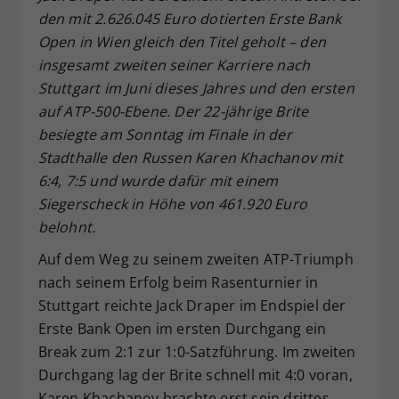
den mit 2.626.045 Euro dotierten Erste Bank
Dieser Wert speichert Ihre Consent-
Open in Wien gleich den Titel geholt – den
Einstellungen. Unter anderem eine
zufällig generierte ID, für die
insgesamt zweiten seiner Karriere nach
Zweck
historische Speicherung Ihrer
Stuttgart im Juni dieses Jahres und den ersten
vorgenommen Einstellungen, falls der
auf ATP-500-Ebene. Der 22-jährige Brite
Webseiten-Betreiber dies eingestellt
besiegte am Sonntag im Finale in der
hat.
Stadthalle den Russen Karen Khachanov mit
6:4, 7:5 und wurde dafür mit einem
Siegerscheck in Höhe von 461.920 Euro
belohnt.
Auf dem Weg zu seinem zweiten ATP-Triumph
nach seinem Erfolg beim Rasenturnier in
Stuttgart reichte Jack Draper im Endspiel der
Erste Bank Open im ersten Durchgang ein
Break zum 2:1 zur 1:0-Satzführung. Im zweiten
Durchgang lag der Brite schnell mit 4:0 voran,
Karen Khachanov brachte erst sein drittes