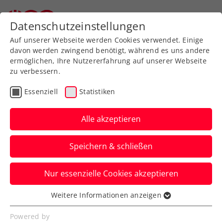
Zurück zur Newsübersicht
Datenschutzeinstellungen
Auf unserer Webseite werden Cookies verwendet. Einige
davon werden zwingend benötigt, während es uns andere
ermöglichen, Ihre Nutzererfahrung auf unserer Webseite
zu verbessern.
Turniere
ATP
Essenziell
Statistiken
Draper triumphiert bei
den Erste Bank Open
Alle akzeptieren
2024
Speichern & schließen
Der junge Brite entscheidet das Endspiel
Nur essenzielle Cookies akzeptieren
des ATP-500-Turniers in Wien gegen
Karen Khachanov für sich.
Weitere Informationen anzeigen
Essenziell
Verfasst von: Presseaussendung / Redaktion, 27.10.2024
Essenzielle Cookies werden für grundlegende
Powered by