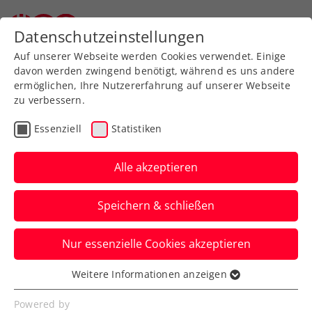
Zurück zur Newsübersicht
Datenschutzeinstellungen
Auf unserer Webseite werden Cookies verwendet. Einige
davon werden zwingend benötigt, während es uns andere
ermöglichen, Ihre Nutzererfahrung auf unserer Webseite
zu verbessern.
ATP
Turniere
Essenziell
Statistiken
Erste Bank Open: Miedler
verpasst historische 3.
Alle akzeptieren
Wien-Doppelkrone
Speichern & schließen
Das ÖTV-Ass muss sich beim ATP-
Nur essenzielle Cookies akzeptieren
Heimspiel nach einer Topwoche mit
Francisco Cabral im Endspiel beugen.
Weitere Informationen anzeigen
Essenziell
Verfasst von: Manuel Wachta, 26.10.2025
Essenzielle Cookies werden für grundlegende
Powered by