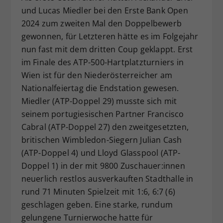
und Lucas Miedler bei den Erste Bank Open
Dieser Wert speichert Ihre Consent-
2024 zum zweiten Mal den Doppelbewerb
Einstellungen. Unter anderem eine
zufällig generierte ID, für die
gewonnen, für Letzteren hätte es im Folgejahr
Zweck
historische Speicherung Ihrer
nun fast mit dem dritten Coup geklappt. Erst
vorgenommen Einstellungen, falls der
im Finale des ATP-500-Hartplatzturniers in
Webseiten-Betreiber dies eingestellt
Wien ist für den Niederösterreicher am
hat.
Nationalfeiertag die Endstation gewesen.
Miedler (ATP-Doppel 29) musste sich mit
seinem portugiesischen Partner Francisco
Cabral (ATP-Doppel 27) den zweitgesetzten,
britischen Wimbledon-Siegern Julian Cash
(ATP-Doppel 4) und Lloyd Glasspool (ATP-
Doppel 1) in der mit 9800 Zuschauer:innen
neuerlich restlos ausverkauften Stadthalle in
rund 71 Minuten Spielzeit mit 1:6, 6:7 (6)
geschlagen geben. Eine starke, rundum
gelungene Turnierwoche hatte für