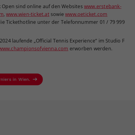
nk Open sind online auf den Websites
www.erstebank-
om
,
www.wien-ticket.at
sowie
www.oeticket.com
 die Tickethotline unter der Telefonnummer 01 / 79 999
2024 laufende „Official Tennis Experience“ im Studio F
www.championsofvienna.com
erworben werden.
rniers in Wien.