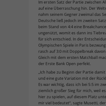
Im ersten Satz der Partie zwischen 
auf eine Überraschung hin. Der Weltr
nahm seinem Gegner zweimal das Ser
Deutsche ließ jedoch im zweiten Sat
beim Stand von 4:4 eine Breakchance 
ungenützt, womit es dann ins Tiebrea
für sich entschied. In der Entscheidu
Olympischen Spiele in Paris bezwung
rasch auf 3:0 mit Doppelbreak davon. 
Gleich mit dem ersten Matchball mac
der Erste Bank Open perfekt.
„Ich habe zu Beginn der Partie damit
und eine gute Variation mit der Rüc
Es war wichtig, dass ich bei 5:5 im zw
ziemlich großer Sieg für mich, weil e
hier zu spielen, auf diesem Platz unt
mir viel bedeutet“, sagte Musetti, d