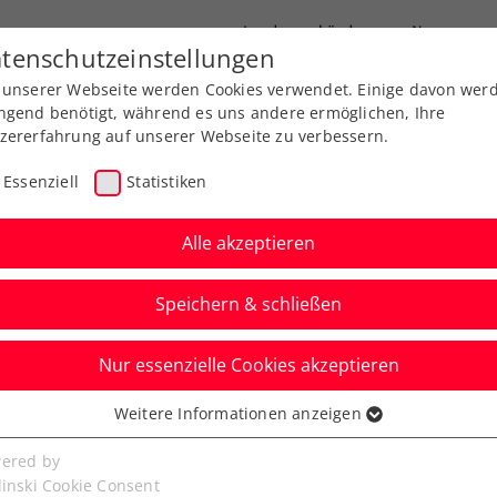
Landesverbände
News
tenschutzeinstellungen
 unserer Webseite werden Cookies verwendet. Einige davon wer
port
Ausbildung
Services
Über uns
ngend benötigt, während es uns andere ermöglichen, Ihre
zererfahrung auf unserer Webseite zu verbessern.
Essenziell
Statistiken
Alle akzeptieren
Speichern & schließen
Nur essenzielle Cookies akzeptieren
n: Musetti überrascht
Weitere Informationen anzeigen
ssenziell
Zverev
senzielle Cookies werden für grundlegende Funktionen der
ered by
bseite benötigt. Dadurch ist gewährleistet, dass die Webseite
linski Cookie Consent