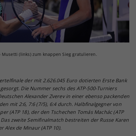
Zweck
generierte ID, für die historische Speicherung
Ihrer vorgenommen Einstellungen, falls der
Webseiten-Betreiber dies eingestellt hat.
 Musetti (links) zum knappen Sieg gratulieren.
rtelfinale der mit 2.626.045 Euro dotierten Erste Bank
 gesorgt. Die Nummer sechs des ATP-500-Turniers
 Deutschen Alexander Zverev in einer ebenso packenden
den mit 2:6, 7:6 (7/5), 6:4 durch. Halbfinalgegner von
Draper (ATP 18), der den Tschechen Tomás Machác (ATP
. Das zweite Semifinalmatch bestreiten der Russe Karen
r Alex de Minaur (ATP 10).