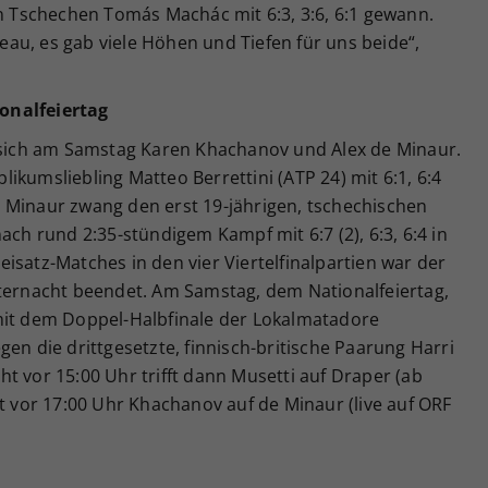
en Tschechen Tomás Machác mit 6:3, 3:6, 6:1 gewann.
au, es gab viele Höhen und Tiefen für uns beide“,
onalfeiertag
n sich am Samstag Karen Khachanov und Alex de Minaur.
ikumsliebling Matteo Berrettini (ATP 24) mit 6:1, 6:4
 Minaur zwang den erst 19-jährigen, tschechischen
ach rund 2:35-stündigem Kampf mit 6:7 (2), 6:3, 6:4 in
isatz-Matches in den vier Viertelfinalpartien war der
tternacht beendet. Am Samstag, dem Nationalfeiertag,
mit dem Doppel-Halbfinale der Lokalmatadore
en die drittgesetzte, finnisch-britische Paarung Harri
t vor 15:00 Uhr trifft dann Musetti auf Draper (ab
ht vor 17:00 Uhr Khachanov auf de Minaur (live auf ORF