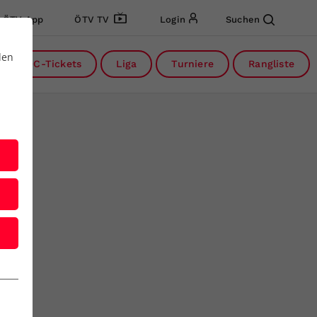
ÖTV App
ÖTV TV
Login
Suchen
den
DC-Tickets
Liga
Turniere
Rangliste