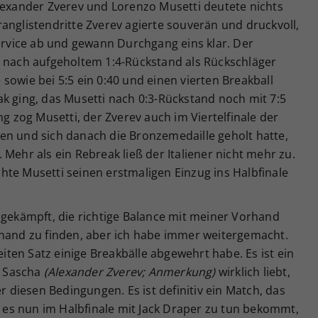
Alexander Zverev und Lorenzo Musetti deutete nichts
anglistendritte Zverev agierte souverän und druckvoll,
vice ab und gewann Durchgang eins klar. Der
z nach aufgeholtem 1:4-Rückstand als Rückschläger
sowie bei 5:5 ein 0:40 und einen vierten Breakball
k ging, das Musetti nach 0:3-Rückstand noch mit 7:5
ng zog Musetti, der Zverev auch im Viertelfinale der
en und sich danach die Bronzemedaille geholt hatte,
Mehr als ein Rebreak ließ der Italiener nicht mehr zu.
hte Musetti seinen erstmaligen Einzug ins Halbfinale
 gekämpft, die richtige Balance mit meiner Vorhand
khand zu finden, aber ich habe immer weitergemacht.
eiten Satz einige Breakbälle abgewehrt habe. Es ist ein
s Sascha
(Alexander Zverev; Anmerkung)
wirklich liebt,
er diesen Bedingungen. Es ist definitiv ein Match, das
er es nun im Halbfinale mit Jack Draper zu tun bekommt,