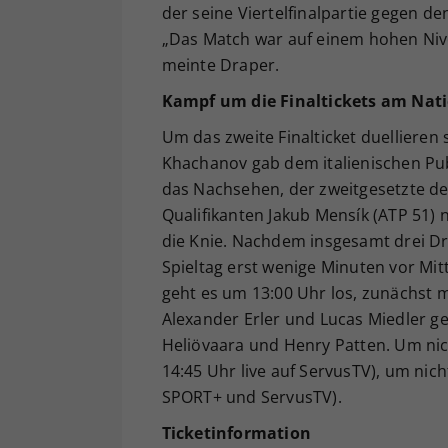
der seine Viertelfinalpartie gegen d
„Das Match war auf einem hohen Nive
meinte Draper.
Kampf um die Finaltickets am Nati
Um das zweite Finalticket duelliere
Khachanov gab dem italienischen Publ
das Nachsehen, der zweitgesetzte de
Qualifikanten Jakub Mensík (ATP 51) n
die Knie. Nachdem insgesamt drei Dre
Spieltag erst wenige Minuten vor Mi
geht es um 13:00 Uhr los, zunächst 
Alexander Erler und Lucas Miedler geg
Heliövaara und Henry Patten. Um nich
14:45 Uhr live auf ServusTV), um nic
SPORT+ und ServusTV).
Ticketinformation