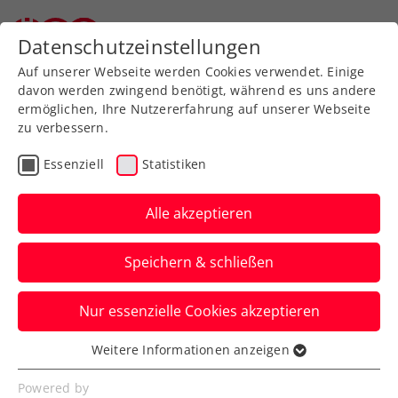
Zurück zur Newsübersicht
Datenschutzeinstellungen
Auf unserer Webseite werden Cookies verwendet. Einige
davon werden zwingend benötigt, während es uns andere
ermöglichen, Ihre Nutzererfahrung auf unserer Webseite
zu verbessern.
Turniere
ATP
Essenziell
Statistiken
Erste Bank Open: Drei
Österreicher in der
Alle akzeptieren
Qualifikation im Einsatz
Speichern & schließen
Jurij Rodionov, Filip Misolic und
Nur essenzielle Cookies akzeptieren
Alexander Erler schlagen beim ATP-500-
Turnier in Wien am Samstag auf.
Weitere Informationen anzeigen
Essenziell
Verfasst von: Presseaussendung / Redaktion, 20.10.2023
Essenzielle Cookies werden für grundlegende
Powered by