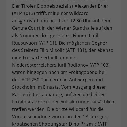
Der Tiroler Doppelspezialist Alexander Erler
Dieser Wert speichert Ihre Consent-
(ATP 1013) trifft, mit einer Wildcard
Einstellungen. Unter anderem eine
zufällig generierte ID, für die
ausgerüstet, um nicht vor 12:30 Uhr auf dem
Zweck
historische Speicherung Ihrer
Centre Court in der Wiener Stadthalle auf den
vorgenommen Einstellungen, falls der
als Nummer drei gesetzten Finnen Emil
Webseiten-Betreiber dies eingestellt
Ruusuvuori (ATP 61). Die möglichen Gegner
hat.
des Steirers Filip Misolic (ATP 181), der ebenso
eine Freikarte erhielt, und des
Niederösterreichers Jurij Rodionov (ATP 103)
waren hingegen noch am Freitagabend bei
den ATP-250-Turnieren in Antwerpen und
Stockholm im Einsatz. Vom Ausgang dieser
Partien ist es abhängig, auf wen die beiden
Lokalmatadore in der Auftaktrunde tatsächlich
treffen werden. Die dritte Wildcard für die
Vorausscheidung wurde an den 18-jährigen,
kroatischen Shootingstar Dino Prizmic (ATP