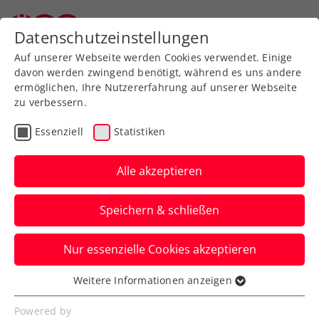
Zurück zur Newsübersicht
Datenschutzeinstellungen
Auf unserer Webseite werden Cookies verwendet. Einige
davon werden zwingend benötigt, während es uns andere
ermöglichen, Ihre Nutzererfahrung auf unserer Webseite
zu verbessern.
Rollstuhltennis
Inklusion
ATP
Essenziell
Statistiken
Turniere
Alle akzeptieren
Sinner gegen Zverev:
Speichern & schließen
Traumfinale bei den Erste
Bank Open
Nur essenzielle Cookies akzeptieren
Der Italiener und der Deutsche greifen
Weitere Informationen anzeigen
Essenziell
jeweils nach ihrem zweiten Titel beim
Essenzielle Cookies werden für grundlegende
Powered by
ATP-500-Turnier in Wien.