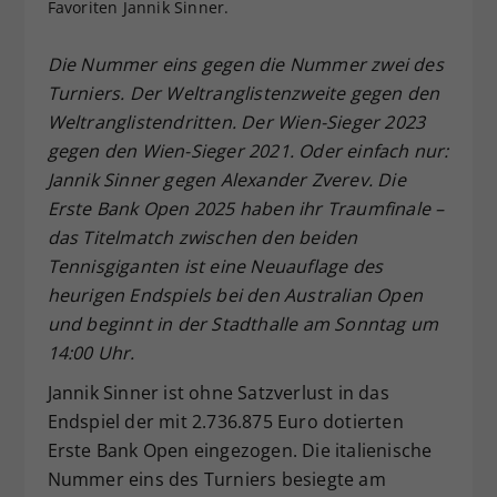
Favoriten Jannik Sinner.
Dieser Wert speichert Ihre Consent-
Einstellungen. Unter anderem eine
Die Nummer eins gegen die Nummer zwei des
zufällig generierte ID, für die
Turniers. Der Weltranglistenzweite gegen den
Zweck
historische Speicherung Ihrer
Weltranglistendritten. Der Wien-Sieger 2023
vorgenommen Einstellungen, falls der
Webseiten-Betreiber dies eingestellt
gegen den Wien-Sieger 2021. Oder einfach nur:
hat.
Jannik Sinner gegen Alexander Zverev. Die
Erste Bank Open 2025 haben ihr Traumfinale –
das Titelmatch zwischen den beiden
Tennisgiganten ist eine Neuauflage des
heurigen Endspiels bei den Australian Open
und beginnt in der Stadthalle am Sonntag um
14:00 Uhr.
Jannik Sinner ist ohne Satzverlust in das
Endspiel der mit 2.736.875 Euro dotierten
Erste Bank Open eingezogen. Die italienische
Nummer eins des Turniers besiegte am