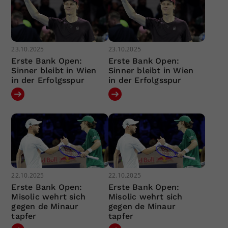
23.10.2025
23.10.2025
Erste Bank Open:
Erste Bank Open:
Sinner bleibt in Wien
Sinner bleibt in Wien
in der Erfolgsspur
in der Erfolgsspur
22.10.2025
22.10.2025
Erste Bank Open:
Erste Bank Open:
Misolic wehrt sich
Misolic wehrt sich
gegen de Minaur
gegen de Minaur
tapfer
tapfer