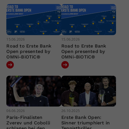
15.06.2026
15.06.2026
Road to Erste Bank
Road to Erste Bank
Open presented by
Open presented by
OMNi-BiOTiC®
OMNi-BiOTiC®
06.06.2026
26.10.2025
Paris-Finalisten
Erste Bank Open:
Zverev und Cobolli
Sinner triumphiert in
schlagen bei den
Tennisthriller