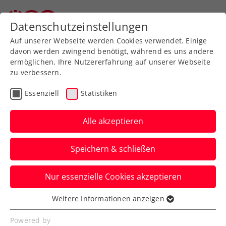
Zurück zur Newsübersicht
Datenschutzeinstellungen
Auf unserer Webseite werden Cookies verwendet. Einige
davon werden zwingend benötigt, während es uns andere
ermöglichen, Ihre Nutzererfahrung auf unserer Webseite
zu verbessern.
Turniere
ATP
Essenziell
Statistiken
Thiem kehrt für Red Bull
BassLine auf den Court
Alle akzeptieren
zurück
Speichern & schließen
Österreichs Tennisstar ist wieder da – für
Nur essenzielle Cookies akzeptieren
einen Abend: Auch er schlägt in der
Wiener Stadthalle auf.
Weitere Informationen anzeigen
Essenziell
Verfasst von: Presseaussendung / Redaktion, 02.10.2025
Essenzielle Cookies werden für grundlegende
Powered by