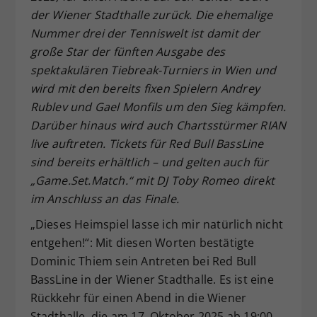
der Wiener Stadthalle zurück. Die ehemalige
Dieser Wert speichert Ihre Consent-
Nummer drei der Tenniswelt ist damit der
Einstellungen. Unter anderem eine
zufällig generierte ID, für die
große Star der fünften Ausgabe des
Zweck
historische Speicherung Ihrer
spektakulären Tiebreak-Turniers in Wien und
vorgenommen Einstellungen, falls der
wird mit den bereits fixen Spielern Andrey
Webseiten-Betreiber dies eingestellt
Rublev und Gael Monfils um den Sieg kämpfen.
hat.
Darüber hinaus wird auch Chartsstürmer RIAN
live auftreten. Tickets für Red Bull BassLine
sind bereits erhältlich – und gelten auch für
„Game.Set.Match.“ mit DJ Toby Romeo direkt
im Anschluss an das Finale.
„Dieses Heimspiel lasse ich mir natürlich nicht
entgehen!“: Mit diesen Worten bestätigte
Dominic Thiem sein Antreten bei Red Bull
BassLine in der Wiener Stadthalle. Es ist eine
Rückkehr für einen Abend in die Wiener
Stadthalle, die am 17. Oktober 2025 ab 19:00