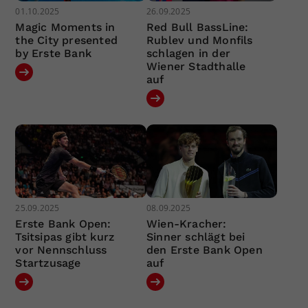
01.10.2025
26.09.2025
Magic Moments in
Red Bull BassLine:
the City presented
Rublev und Monfils
by Erste Bank
schlagen in der
Wiener Stadthalle
auf
25.09.2025
08.09.2025
Erste Bank Open:
Wien-Kracher:
Tsitsipas gibt kurz
Sinner schlägt bei
vor Nennschluss
den Erste Bank Open
Startzusage
auf