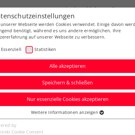
Landesverbände
News
tenschutzeinstellungen
 unserer Webseite werden Cookies verwendet. Einige davon wer
port
Ausbildung
Services
Über uns
ngend benötigt, während es uns andere ermöglichen, Ihre
zererfahrung auf unserer Webseite zu verbessern.
Essenziell
Statistiken
Alle akzeptieren
Speichern & schließen
Nur essenzielle Cookies akzeptieren
n: Rodionov startet
Weitere Informationen anzeigen
ssenziell
die Qualifikation
senzielle Cookies werden für grundlegende Funktionen der
ered by
bseite benötigt. Dadurch ist gewährleistet, dass die Webseite
linski Cookie Consent