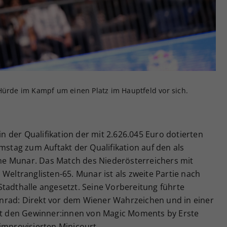
Zweck
generierte ID, für die historische Speicherung
Ihrer vorgenommen Einstellungen, falls der
Webseiten-Betreiber dies eingestellt hat.
Hürde im Kampf um einen Platz im Hauptfeld vor sich.
 in der Qualifikation der mit 2.626.045 Euro dotierten
mstag zum Auftakt der Qualifikation auf den als
e Munar. Das Match des Niederösterreichers mit
 Weltranglisten-65. Munar ist als zweite Partie nach
tadthalle angesetzt. Seine Vorbereitung führte
nrad: Direkt vor dem Wiener Wahrzeichen und in einer
mit den Gewinner:innen von Magic Moments by Erste
improvisierten Minicourt.