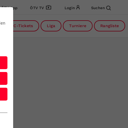
ÖTV App
ÖTV TV
Login
Suchen
den
DC-Tickets
Liga
Turniere
Rangliste