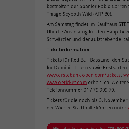
bestreiten der Spanier Pablo Carreno
Thiago Seyboth Wild (ATP 80).
Am Samstag findet im Kaufhaus STEFF
Uhr die Auslosung für den Hauptbewe
Schwärzler und der aufstrebende Ital
Ticketinformation
Tickets für Red Bull BassLine, den Su
für Dominic Thiem sowie Restkarten 
www.erstebank-open.com/tickets
,
ww
www.oeticket.com
erhältlich. Weitere
Telefonnummer 01 / 79 999 79.
Tickets für die noch bis 3. November 
der Wiener Stadthalle können unter
Hier alle Auslosungen des ATP-500-T