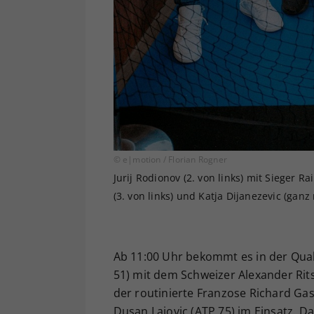
© e|motion / Florian Rogner
Jurij Rodionov (2. von links) mit Sieger R
(3. von links) und Katja Dijanezevic (ganz 
Ab 11:00 Uhr bekommt es in der Qual
51) mit dem Schweizer Alexander Rits
der routinierte Franzose Richard Ga
Dusan Lajovic (ATP 75) im Einsatz. D