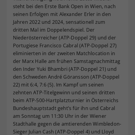
steht bei den Erste Bank Open in Wien, nach
Dieser Wert speichert Ihre Consent-
seinen Erfolgen mit Alexander Erler in den
Einstellungen. Unter anderem eine
zufällig generierte ID, für die
Jahren 2022 und 2024, sensationell zum
Zweck
historische Speicherung Ihrer
dritten Mal im Doppelendspiel. Der
vorgenommen Einstellungen, falls der
Niederösterreicher (ATP-Doppel 29) und der
Webseiten-Betreiber dies eingestellt
Portugiese Francisco Cabral (ATP-Doppel 27)
hat.
eliminierten in der zweiten Matchlocation in
der Marx Halle am frühen Samstagnachmittag
den Inder Yuki Bhambri (ATP-Doppel 21) und
den Schweden André Göransson (ATP-Doppel
22) mit 6:4, 7:6 (5). Im Kampf um seinen
zehnten ATP-Titelgewinn und seinen dritten
beim ATP-500-Hartplatzturnier in Österreichs
Bundeshauptstadt geht’s für ihn und Cabral
am Sonntag um 11:30 Uhr in der Wiener
Stadthalle gegen die amtierenden Wimbledon-
Sieger Julian Cash (ATP-Doppel 4) und Lloyd