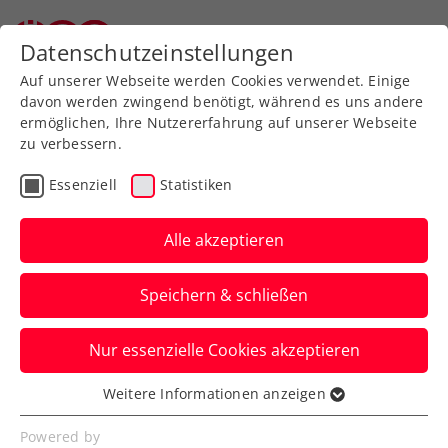
Zurück zur Newsübersicht
Datenschutzeinstellungen
Auf unserer Webseite werden Cookies verwendet. Einige
davon werden zwingend benötigt, während es uns andere
ermöglichen, Ihre Nutzererfahrung auf unserer Webseite
zu verbessern.
ATP
Turniere
Essenziell
Statistiken
Erste Bank Open: Starker
Miedler greift nach 3.
Alle akzeptieren
Wien-Coup
Speichern & schließen
Das ÖTV-Ass steht mit Partner Francisco
Nur essenzielle Cookies akzeptieren
Cabral erneut im Finale des ATP-500-
Doppelbewerbs.
Weitere Informationen anzeigen
Essenziell
Verfasst von: Manuel Wachta, 25.10.2025
Essenzielle Cookies werden für grundlegende
Powered by