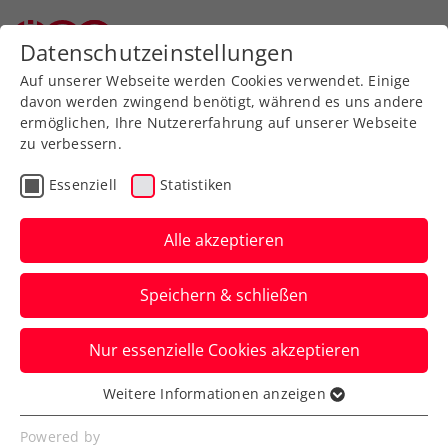
Zurück zur Newsübersicht
Datenschutzeinstellungen
Auf unserer Webseite werden Cookies verwendet. Einige
davon werden zwingend benötigt, während es uns andere
ermöglichen, Ihre Nutzererfahrung auf unserer Webseite
zu verbessern.
Turniere
ATP
Essenziell
Statistiken
Erste Bank Open:
Rodionov startet gegen
Alle akzeptieren
Munar in die Qualifikation
Speichern & schließen
Am Samstag zu Mittag wird beim ATP-
Nur essenzielle Cookies akzeptieren
500-Turnier in Wien dann auch der
Hauptbewerb ausgelost.
Weitere Informationen anzeigen
Essenziell
Verfasst von: Presseaussendung / Redaktion, 18.10.2024
Essenzielle Cookies werden für grundlegende
Powered by