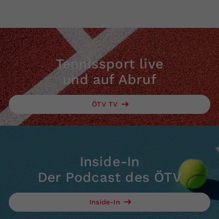
Tennissport live
und auf Abruf
ÖTV TV
Inside-In
Der Podcast des ÖTV
Inside-In