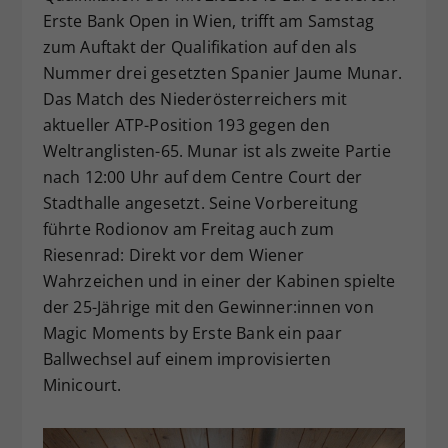
Erste Bank Open in Wien, trifft am Samstag
Dieser Wert speichert Ihre Consent-
zum Auftakt der Qualifikation auf den als
Einstellungen. Unter anderem eine
zufällig generierte ID, für die
Nummer drei gesetzten Spanier Jaume Munar.
Zweck
historische Speicherung Ihrer
Das Match des Niederösterreichers mit
vorgenommen Einstellungen, falls der
aktueller ATP-Position 193 gegen den
Webseiten-Betreiber dies eingestellt
Weltranglisten-65. Munar ist als zweite Partie
hat.
nach 12:00 Uhr auf dem Centre Court der
Stadthalle angesetzt. Seine Vorbereitung
führte Rodionov am Freitag auch zum
Riesenrad: Direkt vor dem Wiener
Wahrzeichen und in einer der Kabinen spielte
der 25-Jährige mit den Gewinner:innen von
Magic Moments by Erste Bank ein paar
Ballwechsel auf einem improvisierten
Minicourt.