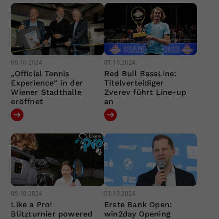
09.10.2024
07.10.2024
„Official Tennis
Red Bull BassLine:
Experience“ in der
Titelverteidiger
Wiener Stadthalle
Zverev führt Line-up
eröffnet
an
05.10.2024
03.10.2024
Like a Pro!
Erste Bank Open:
Blitzturnier powered
win2day Opening