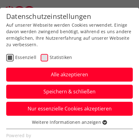
Zurück zur Newsübersicht
Datenschutzeinstellungen
Auf unserer Webseite werden Cookies verwendet. Einige
davon werden zwingend benötigt, während es uns andere
ermöglichen, Ihre Nutzererfahrung auf unserer Webseite
zu verbessern.
Inklusion
Allgemeine Klasse
Turniere
Essenziell
Statistiken
Magic Moments in the
City presented by Erste
Alle akzeptieren
Bank
Speichern & schließen
Am 17. Oktober lautet das Motto: Tennis
Nur essenzielle Cookies akzeptieren
am Wiener Rathausplatz für alle!
Weitere Informationen anzeigen
Verfasst von: Presseaussendung / Redaktion, 27.09.2024
Essenziell
Essenzielle Cookies werden für grundlegende
Powered by