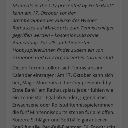
Moments in the City presented by Erste Bank“
Dieser Wert speichert Ihre Consent-
kann am 17. Oktober vor der
Einstellungen. Unter anderem eine
zufällig generierte ID, für die
atemberaubenden Kulisse des Wiener
Zweck
historische Speicherung Ihrer
Rathauses auf Minicourts zum Tennisschläger
vorgenommen Einstellungen, falls der
gegriffen werden – kostenlos und ohne
Webseiten-Betreiber dies eingestellt
Anmeldung. Für alle ambitionierten
hat.
Hobbyspieler:innen findet zudem ein von
e|motion und ÖTV organisiertes Turnier statt.
Diesen Termin sollten sich Tennisfans im
Kalender eintragen: Am 17. Oktober kann sich
bei „Magic Moments in the City presented by
Erste Bank“ am Rathausplatz jede:r fühlen wie
ein Tennisstar. Egal ob Kinder, Jugendliche,
Erwachsene oder Rollstuhltennisspieler:innen,
die fünf Minitenniscourts stehen für alle offen.
Kürzere Schläger und Softbälle garantieren
Spaß für alle, Red-Bull-Eventcar, DJ, Foodtrucks