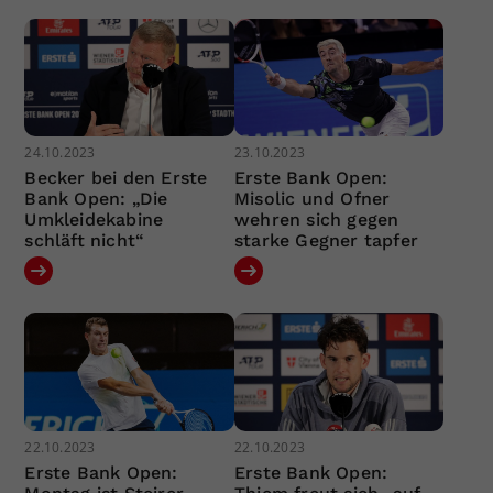
24.10.2023
23.10.2023
Becker bei den Erste
Erste Bank Open:
Bank Open: „Die
Misolic und Ofner
Umkleidekabine
wehren sich gegen
schläft nicht“
starke Gegner tapfer
22.10.2023
22.10.2023
Erste Bank Open:
Erste Bank Open: