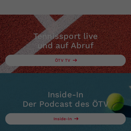
Tennissport live
und auf Abruf
ÖTV TV
Inside-In
Der Podcast des ÖTV
Inside-In