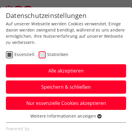
Zurück zur Newsübersicht
Datenschutzeinstellungen
Auf unserer Webseite werden Cookies verwendet. Einige
davon werden zwingend benötigt, während es uns andere
ermöglichen, Ihre Nutzererfahrung auf unserer Webseite
zu verbessern.
Turniere
ATP
Essenziell
Statistiken
„Official Tennis
Experience“: Thomas
Alle akzeptieren
Musters Pokale
Speichern & schließen
bestaunen
Nur essenzielle Cookies akzeptieren
Die letzte Chance dazu gibt es ab 9.
Oktober 2024 bei einer neuen Ausstellung
Weitere Informationen anzeigen
Essenziell
in der Wiener Stadthalle.
Essenzielle Cookies werden für grundlegende
Powered by