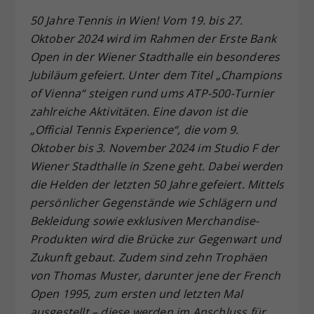
Dieser Wert speichert Ihre Consent-
50 Jahre Tennis in Wien! Vom 19. bis 27.
Einstellungen. Unter anderem eine
Oktober 2024 wird im Rahmen der Erste Bank
zufällig generierte ID, für die
Open in der Wiener Stadthalle ein besonderes
Zweck
historische Speicherung Ihrer
Jubiläum gefeiert. Unter dem Titel „Champions
vorgenommen Einstellungen, falls der
of Vienna“ steigen rund ums ATP-500-Turnier
Webseiten-Betreiber dies eingestellt
hat.
zahlreiche Aktivitäten. Eine davon ist die
„Official Tennis Experience“, die vom 9.
Oktober bis 3. November 2024 im Studio F der
Wiener Stadthalle in Szene geht. Dabei werden
die Helden der letzten 50 Jahre gefeiert. Mittels
persönlicher Gegenstände wie Schlägern und
Bekleidung sowie exklusiven Merchandise-
Produkten wird die Brücke zur Gegenwart und
Zukunft gebaut. Zudem sind zehn Trophäen
von Thomas Muster, darunter jene der French
Open 1995, zum ersten und letzten Mal
ausgestellt – diese werden im Anschluss für