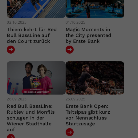
02.10.2025
01.10.2025
Thiem kehrt für Red
Magic Moments in
Bull BassLine auf
the City presented
den Court zurück
by Erste Bank
26.09.2025
25.09.2025
Red Bull BassLine:
Erste Bank Open:
Rublev und Monfils
Tsitsipas gibt kurz
schlagen in der
vor Nennschluss
Wiener Stadthalle
Startzusage
auf