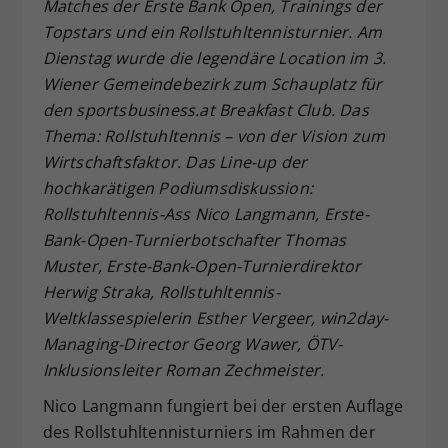
Matches der Erste Bank Open, Trainings der
Dieser Wert speichert Ihre Consent-
Topstars und ein Rollstuhltennisturnier. Am
Einstellungen. Unter anderem eine
Dienstag wurde die legendäre Location im 3.
zufällig generierte ID, für die
Wiener Gemeindebezirk zum Schauplatz für
Zweck
historische Speicherung Ihrer
den sportsbusiness.at Breakfast Club. Das
vorgenommen Einstellungen, falls der
Webseiten-Betreiber dies eingestellt
Thema: Rollstuhltennis – von der Vision zum
hat.
Wirtschaftsfaktor. Das Line-up der
hochkarätigen Podiumsdiskussion:
Rollstuhltennis-Ass Nico Langmann, Erste-
Bank-Open-Turnierbotschafter Thomas
Muster, Erste-Bank-Open-Turnierdirektor
Herwig Straka, Rollstuhltennis-
Weltklassespielerin Esther Vergeer, win2day-
Managing-Director Georg Wawer, ÖTV-
Inklusionsleiter Roman Zechmeister.
Nico Langmann fungiert bei der ersten Auflage
des Rollstuhltennisturniers im Rahmen der