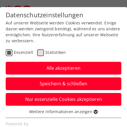
Zurück zur Newsübersicht
Datenschutzeinstellungen
Auf unserer Webseite werden Cookies verwendet. Einige
davon werden zwingend benötigt, während es uns andere
ermöglichen, Ihre Nutzererfahrung auf unserer Webseite
zu verbessern.
Rollstuhltennis
Inklusion
ATP
Essenziell
Statistiken
Turniere
Alle akzeptieren
Erste Bank Open:
Speichern & schließen
Rollstuhltennis als Best
Practice
Nur essenzielle Cookies akzeptieren
Beim sportsbusiness.at Breakfast Club
Weitere Informationen anzeigen
Essenziell
steht der neue Turnierschwerpunkt im
Essenzielle Cookies werden für grundlegende
Powered by
Bereich Inklusion im Zentrum.