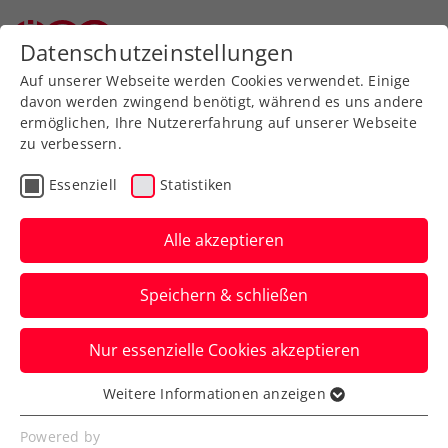
Zurück zur Newsübersicht
Datenschutzeinstellungen
Auf unserer Webseite werden Cookies verwendet. Einige
davon werden zwingend benötigt, während es uns andere
ermöglichen, Ihre Nutzererfahrung auf unserer Webseite
zu verbessern.
Rollstuhltennis
Inklusion
Turniere
Essenziell
Statistiken
ATP
Alle akzeptieren
Erste Bank Open: Super
Speichern & schließen
Sunday mit Thiem und
Zverev
Nur essenzielle Cookies akzeptieren
Österreichs Aushängeschild und der
Weitere Informationen anzeigen
Essenziell
Weltranglistendritte lassen das US-Open-
Essenzielle Cookies werden für grundlegende
Powered by
Finale 2020 wiederaufleben.