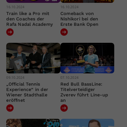
16.10.2024
16.10.2024
Train like a Pro mit
Comeback von
den Coaches der
Nishikori bei den
Rafa Nadal Academy
Erste Bank Open
09.10.2024
07.10.2024
„Official Tennis
Red Bull BassLine:
Experience“ in der
Titelverteidiger
Wiener Stadthalle
Zverev führt Line-up
eröffnet
an