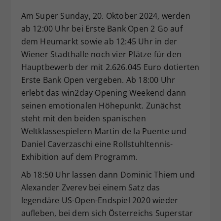
Dieser Wert speichert Ihre Consent-
Am Super Sunday, 20. Oktober 2024, werden
Einstellungen. Unter anderem eine
ab 12:00 Uhr bei Erste Bank Open 2 Go auf
zufällig generierte ID, für die
dem Heumarkt sowie ab 12:45 Uhr in der
Zweck
historische Speicherung Ihrer
Wiener Stadthalle noch vier Plätze für den
vorgenommen Einstellungen, falls der
Webseiten-Betreiber dies eingestellt
Hauptbewerb der mit 2.626.045 Euro dotierten
hat.
Erste Bank Open vergeben. Ab 18:00 Uhr
erlebt das win2day Opening Weekend dann
seinen emotionalen Höhepunkt. Zunächst
steht mit den beiden spanischen
Weltklassespielern Martin de la Puente und
Daniel Caverzaschi eine Rollstuhltennis-
Exhibition auf dem Programm.
Ab 18:50 Uhr lassen dann Dominic Thiem und
Alexander Zverev bei einem Satz das
legendäre US-Open-Endspiel 2020 wieder
aufleben, bei dem sich Österreichs Superstar